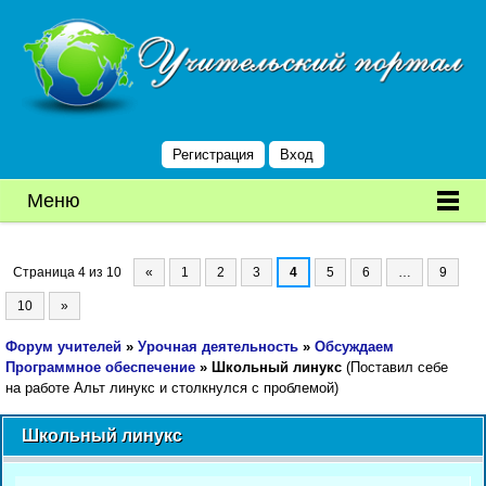
Регистрация
Вход
Меню
Страница
4
из
10
«
1
2
3
4
5
6
…
9
10
»
Форум учителей
»
Урочная деятельность
»
Обсуждаем
Программное обеспечение
»
Школьный линукс
(Поставил себе
на работе Альт линукс и столкнулся с проблемой)
Школьный линукс