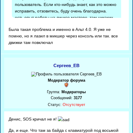
пользователь. Если кто-нибудь знает, как это можно
исправить, отзовитесь, буду очень благодарна.
есть опыт работы на линксе мастере, там никаких
проблем не было. Умом понимаю, что надо что-то
Была такая проблема и именно в Альт 4.0. Я уже не
сделать в настройках, но не соображу что.
помню, но я лазил в микшер через консоль или так. все
движки там повключал
Сергеев_ЕВ
Модератор форума
Группа:
Модераторы
Сообщений:
3177
Статус:
Отсутствует
Денис, SOS кричал не я!
Да, и еще. Что там за байда с клавиатурой под восьмой