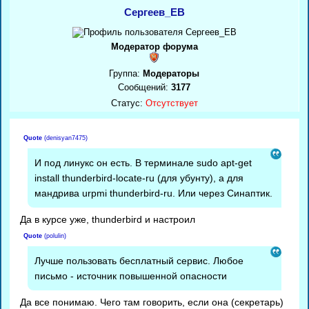
Сергеев_ЕВ
Модератор форума
Группа:
Модераторы
Сообщений:
3177
Статус:
Отсутствует
Quote
(
denisyan7475
)
И под линукс он есть. В терминале sudo apt-get
install thunderbird-locate-ru (для убунту), а для
мандрива urpmi thunderbird-ru. Или через Синаптик.
Да в курсе уже, thunderbird и настроил
Quote
(
polulin
)
Лучше пользовать бесплатный сервис. Любое
письмо - источник повышенной опасности
Да все понимаю. Чего там говорить, если она (секретарь)