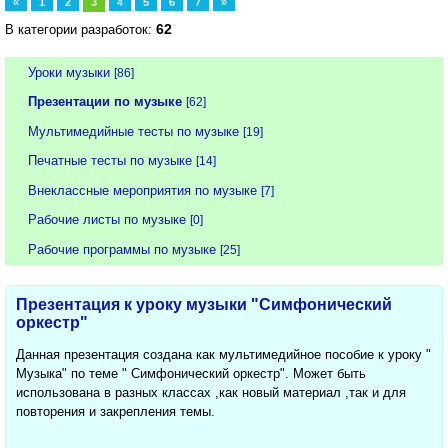
«
1
2
3
4
5
6
7
»
62
В категории разработок:
Уроки музыки
[86]
Презентации по музыке
[62]
Мультимедийные тесты по музыке
[19]
Печатные тесты по музыке
[14]
Внеклассные мероприятия по музыке
[7]
Рабочие листы по музыке
[0]
Рабочие программы по музыке
[25]
Презентация к уроку музыки "Симфонический
оркестр"
Данная презентация создана как мультимедийное пособие к уроку "
Музыка" по теме " Симфонический оркестр". Может быть
использована в разных классах ,как новый материал ,так и для
повторения и закрепления темы.