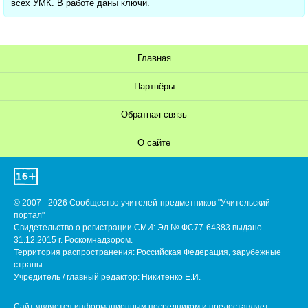
всех УМК. В работе даны ключи.
Главная
Партнёры
Обратная связь
О сайте
© 2007 - 2026 Сообщество учителей-предметников "Учительский
портал"
Свидетельство о регистрации СМИ: Эл № ФС77-64383 выдано
31.12.2015 г. Роскомнадзором.
Территория распространения: Российская Федерация, зарубежные
страны.
Учредитель / главный редактор: Никитенко Е.И.
Сайт является информационным посредником и предоставляет