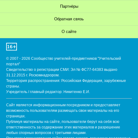
Партнёры
Обратная связь
О сайте
© 2007 - 2026 Сообщество учителей-предметников "Учительский
портал"
Свидетельство о регистрации СМИ: Эл № ФС77-64383 выдано
31.12.2015 г. Роскомнадзором.
Территория распространения: Российская Федерация, зарубежные
страны.
Учредитель / главный редактор: Никитенко Е.И.
Сайт является информационным посредником и предоставляет
возможность пользователям размещать свои материалы на его
страницах.
Публикуя материалы на сайте, пользователи берут на себя всю
ответственность за содержание этих материалов и разрешение
любых спорных вопросов с третьими лицами.