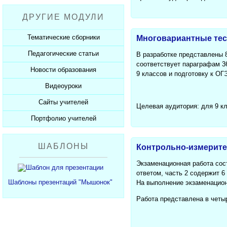
Рабочие программы
Пожарная безопасность
Презентации к Дню матери
Разработки учащихся
ДРУГИЕ МОДУЛИ
СанПиНы
Презентации к Новому году
Софт для учителя
Должностные обязанности
Презентации к 23 февраля
Тематические сборники
Многовариантные тест
Планы, справки, протоколы
Презентации к 8 марта
Педагогические статьи
Сборники презентаций
В разработке представлены 8
соответствует параграфам 36
Презентации к Дню Победы
Новости образования
Каталог статей
9 классов и подготовку к ОГ
350 лет Петру I
Добавить статью
Видеоуроки
Новости образования
Сайты учителей
Видеоуроки ЕГЭ и ОГЭ
Целевая аудитория: для 9 к
Портфолио учителей
Каталог сайтов
Добавить сайт
Каталог портфолио
ШАБЛОНЫ
Контрольно-измерител
Добавить портфолио
Экзаменационная работа сост
ответом, часть 2 содержит 6
Шаблоны презентаций "Мышонок"
На выполнение экзаменационн
Работа представлена в четыр