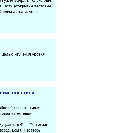
е нужно выбрать только один
я часть (от-крытые тестовые
обходимые вычисления.
с целью изучения уровня
ские понятия»,
в общеобразовательных
говая аттестация
Рудзитис и Ф. Г. Фельдман
дород. Вода. Растворы».