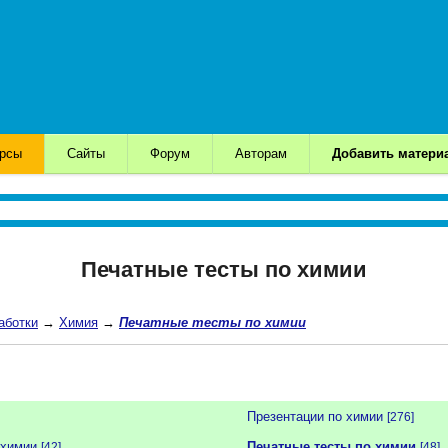
урсы
Сайты
Форум
Авторам
Добавить матери
Печатные тесты по химии
аботки
→
Химия
→
Печатные тесты по химии
Презентации по химии
[276]
 химии
Печатные тесты по химии
[42]
[48]