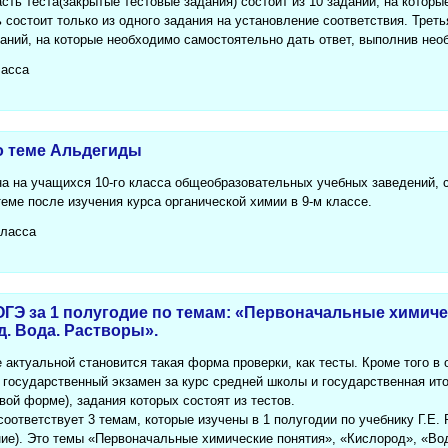
сть теста(закрытые тестовые задания) состоит из 10 заданий, на которы
ь состоит только из одного задания на установление соответствия. Треть
аданий, на которые необходимо самостоятельно дать ответ, выполнив не
ласса
о теме Альдегиды
на на учащихся 10-го класса общеобразовательных учебных заведений, 
еме после изучения курса органической химии в 9-м классе.
класса
ОГЭ за 1 полугодие по темам: «Первоначальные химиче
. Вода. Растворы».
 актуальной становится такая форма проверки, как тесты. Кроме того 
государственный экзамен за курс средней школы и государственная ито
овой форме), задания которых состоят из тестов.
оответствует 3 темам, которые изучены в 1 полугодии по учебнику Г.Е. 
ие). Это темы «Первоначальные химические понятия», «Кислород», «Во