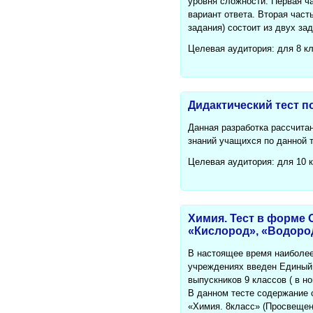
уровня сложности. Первая ча
вариант ответа. Вторая част
задания) состоит из двух з
Целевая аудитория: для 8 к
Дидактический тест п
Данная разработка рассчита
знаний учащихся по данной т
Целевая аудитория: для 10 
Химия. Тест в форме 
«Кислород», «Водород
В настоящее время наиболее
учреждениях введен Единый 
выпускников 9 классов ( в н
В данном тесте содержание с
«Химия. 8класс» (Просвещен