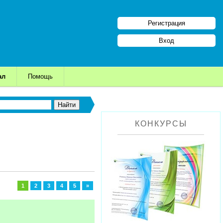
Регистрация
Вход
ал
Помощь
КОНКУРСЫ
1
2
3
4
5
»