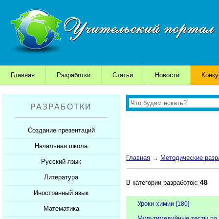
Главная
Разработки
Статьи
Новости
Конк
РАЗРАБОТКИ
Создание презентаций
Начальная школа
Шаблоны для презентаций
Главная
→
Методические разр
Советы начинающим
Русский язык
Уроки
Советы дедушки
Презентации
Литература
Уроки
48
В категории разработок:
К презентации...
Мультимедийные тесты
Презентации
Иностранный язык
Уроки
Уроки химии
[180]
Печатные тесты
Мультимедийные тесты
Презентации
Математика
Уроки
Мультимедийные тесты по