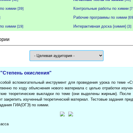
по химии
Контрольные работы по химии
[39]
[7
Рабочие программы по химии
]
[69
по химии
Интерактивная доска (химия)
[19]
[3]
ории
 "Степень окисления"
 собой вспомогательный инструмент для проведения урока по теме «Ст
твенно по ходу объяснения нового материала с целью отработки изучен
ткие теоретические выкладки по теме (они выделены жирным). После 
т закрепить изученный теоретический материал. Тестовые задания пре
адания ГИА(ОГЭ) по химии.
ласса