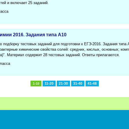
стей и включает 25 заданий.
ласса
химии 2016. Задания типа А10
подборку тестовых заданий для подготовки к ЕГЭ-2016. Задания типа 
рактерные химические свойства солей: средних, кислых, основных; ком
а)". Материал содержит 28 тестовых заданий. Ответы прилагаются.
класса
11-20
21-30
31-40
41-48
1-10