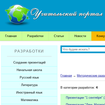
Главная
Разработки
Статьи
Новости
Конк
РАЗРАБОТКИ
Создание презентаций
Начальная школа
Шаблоны для презентаций
Главная
→
Методические разр
Советы начинающим
Русский язык
Уроки
Советы дедушки
Презентации
Литература
Уроки
4
В категории разработок:
К презентации...
Мультимедийные тесты
Презентации
Иностранный язык
Уроки
Презентации "1 сентября"
[
Печатные тесты
Мультимедийные тесты
Презентации
Математика
Уроки
Презентации "День Матери