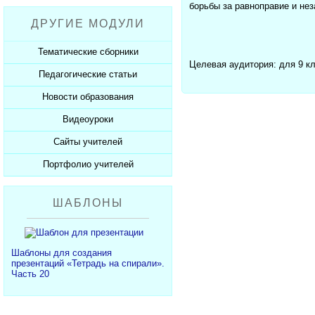
Рабочие программы
Пожарная безопасность
Презентации к Дню матери
борьбы за равноправие и нез
Разработки учащихся
ДРУГИЕ МОДУЛИ
СанПиНы
Презентации к Новому году
Софт для учителя
Должностные обязанности
Презентации к 23 февраля
Тематические сборники
Целевая аудитория: для 9 к
Планы, справки, протоколы
Презентации к 8 марта
Педагогические статьи
Сборники презентаций
Презентации к Дню Победы
Новости образования
Каталог статей
350 лет Петру I
Добавить статью
Видеоуроки
Новости образования
Сайты учителей
Видеоуроки ЕГЭ и ОГЭ
Портфолио учителей
Каталог сайтов
Добавить сайт
Каталог портфолио
ШАБЛОНЫ
Добавить портфолио
Шаблоны для создания
презентаций «Тетрадь на спирали».
Часть 20