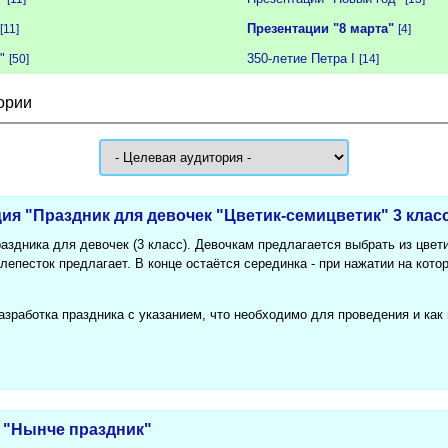
Презентации "8 марта"
[11]
[4]
"
350-летие Петра I
[50]
[14]
ории
ия "Праздник для девочек "Цветик-семицветик" 3 клас
здника для девочек (3 класс). Девочкам предлагается выбрать из цвет
лепесток предлагает. В конце остаётся серединка - при нажатии на кот
азработка праздника с указанием, что необходимо для проведения и как
 "Нынче праздник"