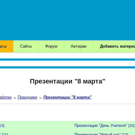
урсы
Сайты
Форум
Авторам
Добавить матери
Презентации "8 марта"
аботки
→
Праздники
→
Презентации "8 марта"
Презентации "День Учителя"
13]
[10]
"
Презентации "Новый год"
[11]
[13]