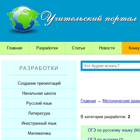
Главная
Разработки
Статьи
Новости
Конк
РАЗРАБОТКИ
Создание презентаций
Начальная школа
Шаблоны для презентаций
Главная
→
Методические разр
Советы начинающим
Русский язык
Уроки
Советы дедушки
Презентации
Литература
Уроки
2
В категории разработок:
К презентации...
Мультимедийные тесты
Презентации
Иностранный язык
Уроки
ОГЭ по русскому языку
[96
Печатные тесты
Мультимедийные тесты
Презентации
Математика
Уроки
ОГЭ по истории
[2]