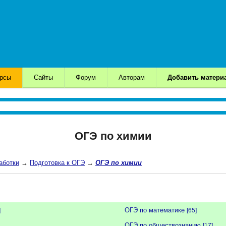
урсы
Сайты
Форум
Авторам
Добавить матери
ОГЭ по химии
аботки
→
Подготовка к ОГЭ
→
ОГЭ по химии
ОГЭ по математике
]
[65]
ОГЭ по обществознанию
[17]