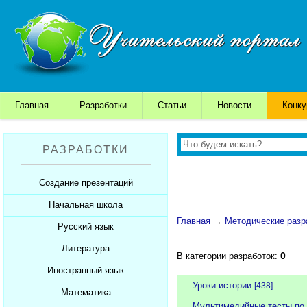
Главная
Разработки
Статьи
Новости
Конк
РАЗРАБОТКИ
Создание презентаций
Начальная школа
Шаблоны для презентаций
Главная
→
Методические разр
Советы начинающим
Русский язык
Уроки
Советы дедушки
Презентации
Литература
Уроки
0
В категории разработок:
К презентации...
Мультимедийные тесты
Презентации
Иностранный язык
Уроки
Уроки истории
[438]
Печатные тесты
Мультимедийные тесты
Презентации
Математика
Уроки
Мультимедийные тесты по 