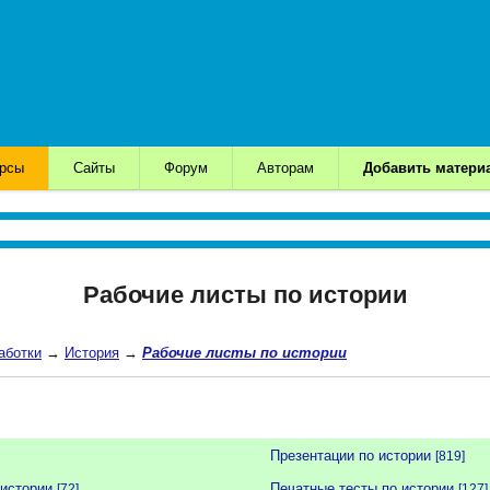
урсы
Сайты
Форум
Авторам
Добавить матери
Рабочие листы по истории
аботки
→
История
→
Рабочие листы по истории
Презентации по истории
[819]
истории
Печатные тесты по истории
[72]
[127]