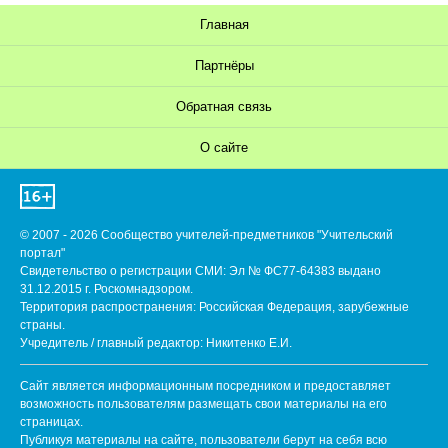
Главная
Партнёры
Обратная связь
О сайте
© 2007 - 2026 Сообщество учителей-предметников "Учительский
портал"
Свидетельство о регистрации СМИ: Эл № ФС77-64383 выдано
31.12.2015 г. Роскомнадзором.
Территория распространения: Российская Федерация, зарубежные
страны.
Учредитель / главный редактор: Никитенко Е.И.
Сайт является информационным посредником и предоставляет
возможность пользователям размещать свои материалы на его
страницах.
Публикуя материалы на сайте, пользователи берут на себя всю