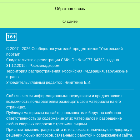
Обратная связь
О сайте
© 2007 - 2026 Сообщество учителей-предметников "Учительский
портал"
Свидетельство о регистрации СМИ: Эл № ФС77-64383 выдано
31.12.2015 г. Роскомнадзором.
Территория распространения: Российская Федерация, зарубежные
страны.
Учредитель / главный редактор: Никитенко Е.И.
Сайт является информационным посредником и предоставляет
возможность пользователям размещать свои материалы на его
страницах.
Публикуя материалы на сайте, пользователи берут на себя всю
ответственность за содержание этих материалов и разрешение
любых спорных вопросов с третьими лицами.
При этом администрация сайта готова оказать всяческую поддержку в
решении любых вопросов, связанных с работой и содержанием сайта.