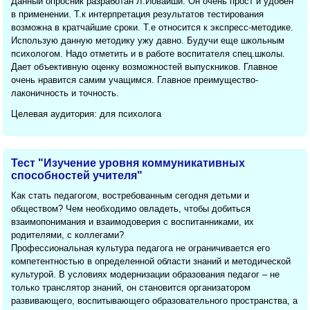
Данный опросник разработан Л.Йовайши. Он очень прост и удобен
в применении. Т.к интерпретация результатов тестирования
возможна в кратчайшие сроки. Т.е относится к экспресс-методике.
Использую данную методику ужу давно. Будучи еще школьным
психологом. Надо отметить и в работе воспитателя спец.школы.
Дает объективную оценку возможностей выпускников. Главное
очень нравится самим учащимся. Главное преимущество-
лаконичность и точность.
Целевая аудитория: для психолога
Тест "Изучение уровня коммуникативных
способностей учителя"
Как стать педагогом, востребованным сегодня детьми и
обществом? Чем необходимо овладеть, чтобы добиться
взаимопонимания и взаимодоверия с воспитанниками, их
родителями, с коллегами?
Профессиональная культура педагога не ограничивается его
компетентностью в определенной области знаний и методической
культурой. В условиях модернизации образования педагог – не
только транслятор знаний, он становится организатором
развивающего, воспитывающего образовательного пространства, а