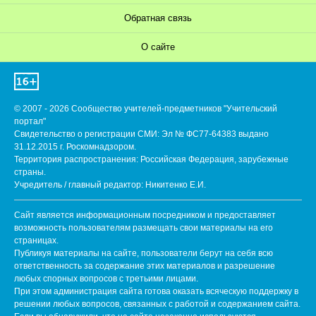
Обратная связь
О сайте
© 2007 - 2026 Сообщество учителей-предметников "Учительский
портал"
Свидетельство о регистрации СМИ: Эл № ФС77-64383 выдано
31.12.2015 г. Роскомнадзором.
Территория распространения: Российская Федерация, зарубежные
страны.
Учредитель / главный редактор: Никитенко Е.И.
Сайт является информационным посредником и предоставляет
возможность пользователям размещать свои материалы на его
страницах.
Публикуя материалы на сайте, пользователи берут на себя всю
ответственность за содержание этих материалов и разрешение
любых спорных вопросов с третьими лицами.
При этом администрация сайта готова оказать всяческую поддержку в
решении любых вопросов, связанных с работой и содержанием сайта.