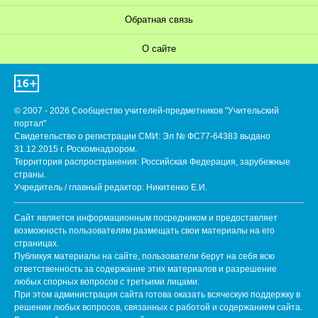
Обратная связь
О сайте
© 2007 - 2026 Сообщество учителей-предметников "Учительский
портал"
Свидетельство о регистрации СМИ: Эл № ФС77-64383 выдано
31.12.2015 г. Роскомнадзором.
Территория распространения: Российская Федерация, зарубежные
страны.
Учредитель / главный редактор: Никитенко Е.И.
Сайт является информационным посредником и предоставляет
возможность пользователям размещать свои материалы на его
страницах.
Публикуя материалы на сайте, пользователи берут на себя всю
ответственность за содержание этих материалов и разрешение
любых спорных вопросов с третьими лицами.
При этом администрация сайта готова оказать всяческую поддержку в
решении любых вопросов, связанных с работой и содержанием сайта.