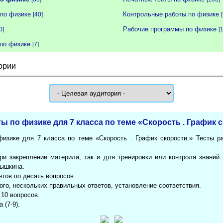
по физике
Контрольные работы по физике
[40]
Рабочие программы по физике
0]
[
по физике
[7]
ории
 по физике для 7 класса по теме «Скорость . График с
изике для 7 класса по теме «Скорость . График скорости.» Тесты ра
ри закреплении материла, так и для тренировки или контроля знаний
рышкина.
нтов по десять вопросов
ого, нескольких правильных ответов, установление соответствия.
 10 вопросов.
 (7-9).