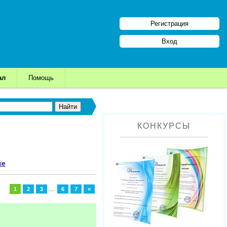
Регистрация
Вход
ал
Помощь
КОНКУРСЫ
ке
...
1
2
3
6
7
»