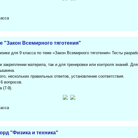
ласса
ме "Закон Всемирного тяготения"
зике для 9 класса по теме «Закон Всемирного тяготения» Тесты разрабо
и закреплении материла, так и для тренировки или контроля знаний. Дл
рышкина.
ого, нескольких правильных ответов, установление соответствия.
 6 вопросов.
 (7-9).
ласса
рд "Физика и техника"