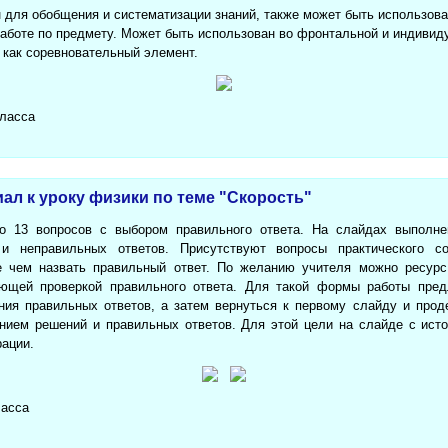
 для обобщения и систематизации знаний, также может быть использован
работе по предмету. Может быть использован во фронтальной и индивид
х как соревновательный элемент.
класса
ал к уроку физики по теме "Скорость"
о 13 вопросов с выбором правильного ответа. На слайдах выполне
 и неправильных ответов. Присутствуют вопросы практического со
 чем назвать правильный ответ. По желанию учителя можно ресурс
ующей проверкой правильного ответа. Для такой формы работы пред
ния правильных ответов, а затем вернуться к первому слайду и прод
ением решений и правильных ответов. Для этой цели на слайде с исто
рации.
ласса