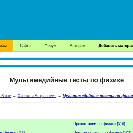
урсы
Сайты
Форум
Авторам
Добавить матери
Мультимедийные тесты по физике
аботки
→
Физика и Астрономия
→
Мультимедийные тесты по физи
Презентации по физике
[319]
о физике
Печатные тесты по физике
[63]
[103]