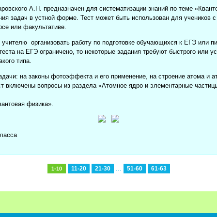
аровского А.Н. предназначен для систематизации знаний по теме «Квант
ия задач в устной форме. Тест может быть использован для учеников с
урсе или факультативе.
 учителю организовать работу по подготовке обучающихся к ЕГЭ или п
 теста на ЕГЭ ограничено, то некоторые задания требуют быстрого или у
акого типа.
адачи: на законы фотоэффекта и его применение, на строение атома и а
ест включены вопросы из раздела «Атомное ядро и элементарные частицы
антовая физика».
класса
...
11-20
21-30
51-60
61-63
1-10