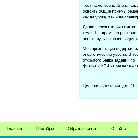
Тест на основе шаблона Ком
освоить общие приёмы решен
как на уроке, так и на спецк
Данная презентация поможет
теме. Т.к. время на решение
понять суть решения задач т
Моя презентация содержит з
энергетические уровни. В т
открытого банка заданий по
физике ФИПИ из раздела «Кв
Целевая аудитория: для 11 
Главная
Партнёры
Обратная связь
О сайте