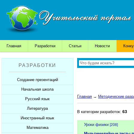
Главная
Разработки
Статьи
Новости
Конк
РАЗРАБОТКИ
Создание презентаций
Начальная школа
Шаблоны для презентаций
Главная
→
Методические разр
Советы начинающим
Русский язык
Уроки
Советы дедушки
Презентации
Литература
Уроки
63
В категории разработок:
К презентации...
Мультимедийные тесты
Презентации
Иностранный язык
Уроки
Уроки физики
[208]
Печатные тесты
Мультимедийные тесты
Презентации
Математика
Уроки
Мультимедийные тесты п