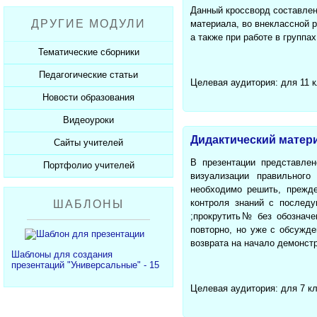
Рабочие программы
Пожарная безопасность
Презентации к Дню матери
Разработки учащихся
Данный кроссворд составлен
ДРУГИЕ МОДУЛИ
материала, во внеклассной 
СанПиНы
Презентации к Новому году
Софт для учителя
а также при работе в группа
Должностные обязанности
Презентации к 23 февраля
Тематические сборники
Планы, справки, протоколы
Презентации к 8 марта
Педагогические статьи
Сборники презентаций
Целевая аудитория: для 11 
Презентации к Дню Победы
Новости образования
Каталог статей
350 лет Петру I
Добавить статью
Видеоуроки
Новости образования
Дидактический матери
Сайты учителей
Видеоуроки ЕГЭ и ОГЭ
В презентации представлен
Портфолио учителей
Каталог сайтов
визуализации правильного
Добавить сайт
Каталог портфолио
необходимо решить, прежде
контроля знаний с послед
ШАБЛОНЫ
Добавить портфолио
;прокрутить№ без обозначе
повторно, но уже с обсужд
возврата на начало демонст
Шаблоны для создания
презентаций "Универсальные" - 15
Целевая аудитория: для 7 к