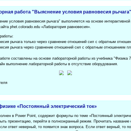
орная работа "Выяснение условия равновесия рычага
ение условия равновесия рычага" выполняется на основе интерактивной 
айта phet.colorado.edu «Лаборатория равновесия».
работы:
весия рычага только через сравнение отношений сил с обратным отноше
весия рычага через сравнение отношений сил с обратным отношением пле
аботе составлены на основе лабораторной работы из учебника "Физика 
айн выполнение лабораторной работы в отсутствие оборудования.
теля
физике «Постоянный электрический ток»
олнен в Power Point, содержит формулы по теме «Постоянный электриче
ыть презентацию, перейти в полноэкранный режим. Прочитать названи
сли ответ неверный, то появится знак вопроса. Если ответ верный, то 