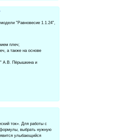
"
модели "Равновесие 1.1.24",
нием плеч;
ч, а также на основе
7" А.В. Пёрышкина и
ский ток». Для работы с
е формулы, выбрать нужную
появится улыбающийся