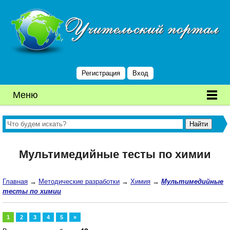
Регистрация
Вход
Меню
Мультимедийные тесты по химии
Главная
→
Методические разработки
→
Химия
→
Мультимедийные
тесты по химии
1
2
3
4
5
»