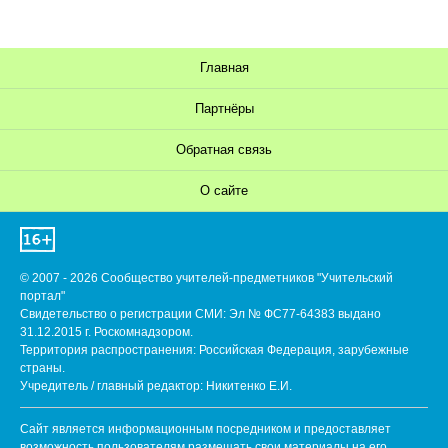
Главная
Партнёры
Обратная связь
О сайте
© 2007 - 2026 Сообщество учителей-предметников "Учительский
портал"
Свидетельство о регистрации СМИ: Эл № ФС77-64383 выдано
31.12.2015 г. Роскомнадзором.
Территория распространения: Российская Федерация, зарубежные
страны.
Учредитель / главный редактор: Никитенко Е.И.
Сайт является информационным посредником и предоставляет
возможность пользователям размещать свои материалы на его