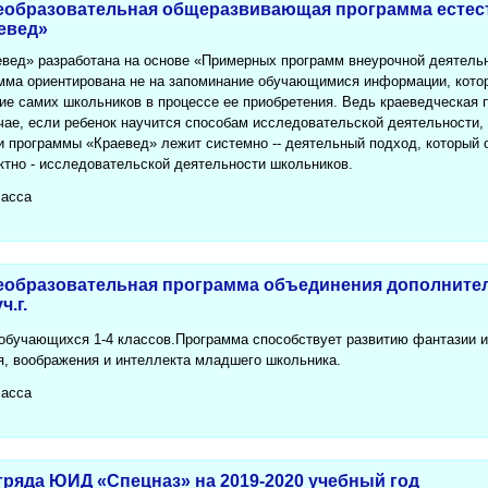
еобразовательная общеразвивающая программа естес
евед»
вед» разработана на основе «Примерных программ внеурочной деятельн
мма ориентирована не на запоминание обучающимися информации, котор
тие самих школьников в процессе ее приобретения. Ведь краеведческая 
чае, если ребенок научится способам исследовательской деятельности, 
и программы «Краевед» лежит системно -- деятельный подход, который 
ктно - исследовательской деятельности школьников.
ласса
образовательная программа объединения дополните
ч.г.
обучающихся 1-4 классов.Программа способствует развитию фантазии и 
, воображения и интеллекта младшего школьника.
ласса
тряда ЮИД «Спецназ» на 2019-2020 учебный год