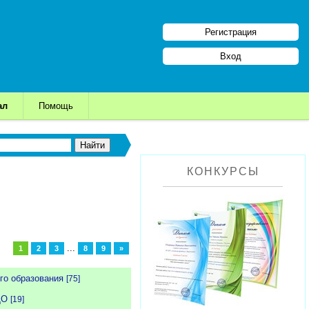
Регистрация
Вход
ал
Помощь
КОНКУРСЫ
...
1
2
3
8
9
»
го образования
[75]
ДО
[19]