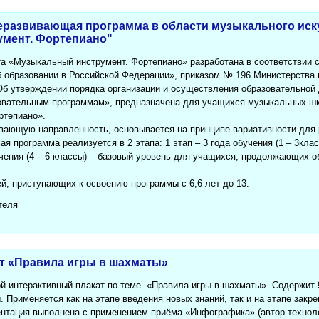
развивающая программа в области музыкального иску
мент. Фортепиано"
а «Музыкальный инструмент. Фортепиано» разработана в соответствии
Об образовании в Российской Федерации», приказом № 196 Министерства
«Об утверждении порядка организации и осуществления образовательной
вательным программам», предназначена для учащихся музыкальных шко
ртепиано».
вающую направленность, основывается на принципе вариативности для
ая программа реализуется в 2 этапа: 1 этап – 3 года обучения (1 – 3кла
бучения (4 – 6 классы) – базовый уровень для учащихся, продолжающих 
й, приступающих к освоению программы с 6,6 лет до 13.
теля
т «Правила игры в шахматы»
й интерактивный плакат по теме «Правила игры в шахматы». Содержит 
 Применяется как на этапе введения новых знаний, так и на этапе закр
ентация выполнена с применением приёма «Инфографика» (автор технол