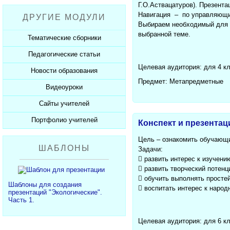
Рабочие программы
Пожарная безопасность
Презентации к Дню матери
Г.О.Аствацатуров). Презент
Разработки учащихся
Навигация – по управляющи
ДРУГИЕ МОДУЛИ
СанПиНы
Презентации к Новому году
Софт для учителя
Выбираем необходимый для и
Должностные обязанности
выбранной теме.
Презентации к 23 февраля
Тематические сборники
Планы, справки, протоколы
Презентации к 8 марта
Педагогические статьи
Сборники презентаций
Презентации к Дню Победы
Целевая аудитория: для 4 к
Новости образования
Каталог статей
350 лет Петру I
Предмет: Метапредметные
Добавить статью
Видеоуроки
Новости образования
Сайты учителей
Видеоуроки ЕГЭ и ОГЭ
Портфолио учителей
Каталог сайтов
Конспект и презента
Добавить сайт
Каталог портфолио
Цель – ознакомить обучающ
ШАБЛОНЫ
Задачи:
Добавить портфолио
 развить интерес к изучени
 развить творческий потен
 обучить выполнять просте
Шаблоны для создания
 воспитать интерес к народ
презентаций "Экологические".
Часть 1.
Целевая аудитория: для 6 к