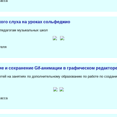
ласса
кого слуха на уроках сольфеджио
 педагогам музыкальных школ
теля
е и сохранение Gif-анимации в графическом редактор
етей на занятиях по дополнительному образованию по работе по создан
ласса