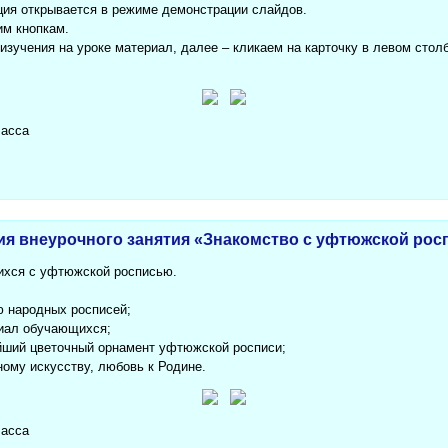
ация открывается в режиме демонстрации слайдов.
м кнопкам.
зучения на уроке материал, далее – кликаем на карточку в левом стол
ласса
ция внеурочного занятия «Знакомство с уфтюжской ро
ихся с уфтюжской росписью.
ю народных росписей;
циал обучающихся;
йший цветочный орнамент уфтюжской росписи;
ному искусству, любовь к Родине.
ласса