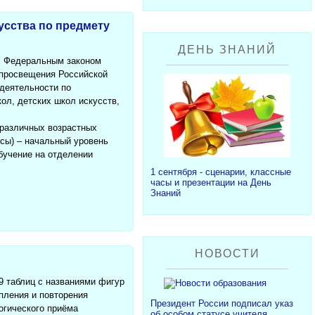
сства по предмету
ДЕНЬ ЗНАНИЙ
 с Федеральным законом
 просвещения Российской
 деятельности по
л, детских школ искусств,
 различных возрастных
ссы) – начальный уровень
обучение на отделении
1 сентября - сценарии, классные
часы и презентации на День
Знаний
НОВОСТИ
9 таблиц с названиями фигур
епления и повторения
Президент России подписал указ
огического приёма
об особом статусе учителя