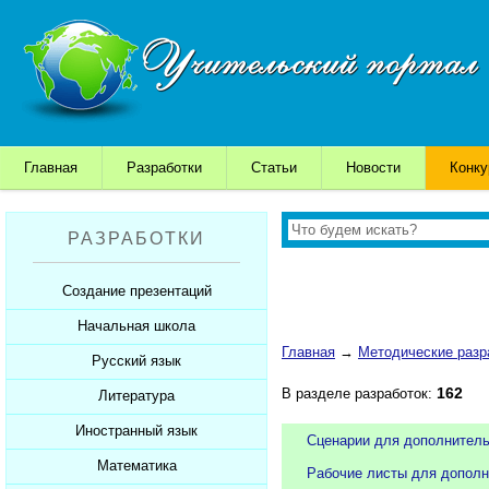
Главная
Разработки
Статьи
Новости
Конк
РАЗРАБОТКИ
Создание презентаций
Начальная школа
Шаблоны для презентаций
Главная
→
Методические разр
Советы начинающим
Русский язык
Уроки
Советы дедушки
162
В разделе разработок:
Презентации
Литература
Уроки
К презентации...
Мультимедийные тесты
Презентации
Иностранный язык
Уроки
Сценарии для дополнитель
Печатные тесты
Мультимедийные тесты
Презентации
Математика
Уроки
Рабочие листы для дополн