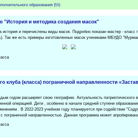
полнительного образования
[55]
ю "История и методика создания масок"
а история и перечислены виды масок. Подробно показан мастер - класс
ь). Так же есть примеры изготовленных масок учениками МБУДО "Мурм
ласса
о клуба (класса) пограничной направленности «Заста
ждым годом расширяет свою географию. Актуальность патриотического в
оенной операцией. Дети , особенно в начале средней ступени образован
менениям . В 2022-2023 учебном году планируется при содействии "Содр
с пограничной направленностью. Данная программа может апробирована
ласса