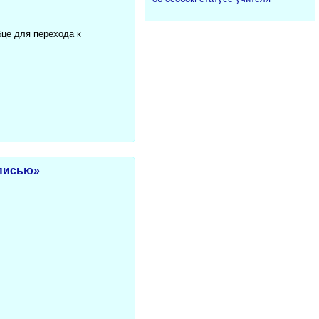
бце для перехода к
списью»