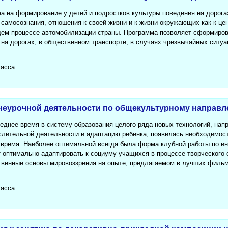
а на формирование у детей и подростков культуры поведения на дорога
 самосознания, отношения к своей жизни и к жизни окружающих как к цен
ем процессе автомобилизации страны. Программа позволяет сформиров
на дорогах, в общественном транспорте, в случаях чрезвычайных ситуац
ласса
неурочной деятельности по общекультурному направл
леднее время в систему образования целого ряда новых технологий, нап
слительной деятельности и адаптацию ребенка, появилась необходимост
 время. Наиболее оптимальной всегда была форма клубной работы по ин
т оптимально адаптировать к социуму учащихся в процессе творческого
венные основы мировоззрения на опыте, предлагаемом в лучших фильм
ласса