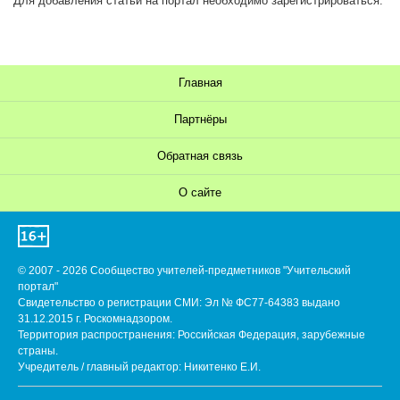
Для добавления статьи на портал необходимо зарегистрироваться.
Главная
Партнёры
Обратная связь
О сайте
© 2007 - 2026 Сообщество учителей-предметников "Учительский
портал"
Свидетельство о регистрации СМИ: Эл № ФС77-64383 выдано
31.12.2015 г. Роскомнадзором.
Территория распространения: Российская Федерация, зарубежные
страны.
Учредитель / главный редактор: Никитенко Е.И.