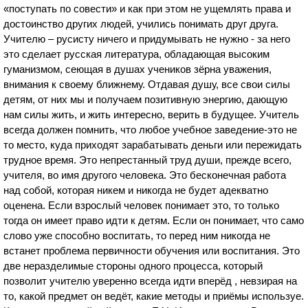
«поступать по совести» и как при этом не ущемлять права и
достоинство других людей, учились понимать друг друга.
Учителю – русисту ничего и придумывать не нужно - за него
это сделает русская литература, обладающая высоким
гуманизмом, сеющая в душах учеников зёрна уважения,
внимания к своему ближнему. Отдавая душу, все свои силы
детям, от них мы и получаем позитивную энергию, дающую
нам силы жить, и жить интересно, верить в будущее. Учитель
всегда должен помнить, что любое учебное заведение-это не
то место, куда приходят зарабатывать деньги или пережидать
трудное время. Это непрестанный труд души, прежде всего,
учителя, во имя другого человека. Это бесконечная работа
над собой, которая никем и никогда не будет адекватно
оценена. Если взрослый человек понимает это, то только
тогда он имеет право идти к детям. Если он понимает, что само
слово уже способно воспитать, то перед ним никогда не
встанет проблема первичности обучения или воспитания. Это
две неразделимые стороны одного процесса, который
позволит учителю уверенно всегда идти вперёд , невзирая на
то, какой предмет он ведёт, какие методы и приёмы используе.