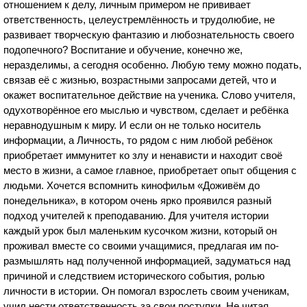
отношением к делу, личным примером не прививает
ответственность, целеустремлённость и трудолюбие, не
развивает творческую фантазию и любознательность своего
подопечного? Воспитание и обучение, конечно же,
неразделимы, а сегодня особенно. Любую тему можно подать,
связав её с жизнью, возрастными запросами детей, что и
окажет воспитательное действие на ученика. Слово учителя,
одухотворённое его мыслью и чувством, сделает и ребёнка
неравнодушным к миру. И если он не только носитель
информации, а Личность, то рядом с ним любой ребёнок
приобретает иммунитет ко злу и ненависти и находит своё
место в жизни, а самое главное, приобретает опыт общения с
людьми. Хочется вспомнить кинофильм «Доживём до
понедельника», в котором очень ярко проявился разный
подход учителей к преподаванию. Для учителя истории
каждый урок был маленьким кусочком жизни, который он
проживал вместе со своими учащимися, предлагая им по-
размышлять над полученной информацией, задуматься над
причиной и следствием исторического события, ролью
личности в истории. Он помогал взрослеть своим ученикам,
учил нести ответственность за свои поступки. Не читая