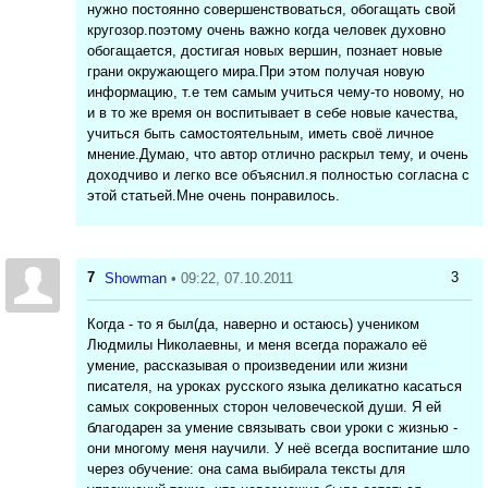
нужно постоянно совершенствоваться, обогащать свой
кругозор.поэтому очень важно когда человек духовно
обогащается, достигая новых вершин, познает новые
грани окружающего мира.При этом получая новую
информацию, т.е тем самым учиться чему-то новому, но
и в то же время он воспитывает в себе новые качества,
учиться быть самостоятельным, иметь своё личное
мнение.Думаю, что автор отлично раскрыл тему, и очень
доходчиво и легко все объяснил.я полностью согласна с
этой статьей.Мне очень понравилось.
7
3
Showman
• 09:22, 07.10.2011
Когда - то я был(да, наверно и остаюсь) учеником
Людмилы Николаевны, и меня всегда поражало её
умение, рассказывая о произведении или жизни
писателя, на уроках русского языка деликатно касаться
самых сокровенных сторон человеческой души. Я ей
благодарен за умение связывать свои уроки с жизнью -
они многому меня научили. У неё всегда воспитание шло
через обучение: она сама выбирала тексты для