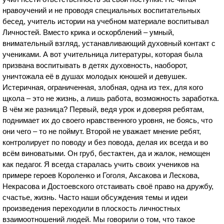
нравоучений и не проводя специальных воспитательных
бесед, учитель истории на учебном материале воспитывал
Личностей. Вместо крика и оскорблений – умный,
внимательный взгляд, устанавливающий духовный контакт с
учениками. А вот учительница литературы, которая была
призвана воспитывать в детях духовность, наоборот,
уничтожала её в душах молодых юношей и девушек.
Истеричная, ограниченная, злобная, одна из тех, для кого
щкола – это не жизнь, а лишь работа, возможность заработка.
В чём же разница? Первый, ведя урок и доверяя ребятам,
поднимает их до своего нравственного уровня, не боясь, что
они чего – то не поймут. Второй не уважает мнение ребят,
контролирует по поводу и без повода, делая их всегда и во
всём виноватыми. Он груб, бестактен, да и жалок, немощен
как педагог. Я всегда старалась учить своих учеников на
примере героев Короленко и Гоголя, Аксакова и Лескова,
Некрасова и Достоевского отстаивать своё право на дружбу,
счастье, жизнь. Часто наши обсуждения темы и идеи
произведения переходили в плоскость личностных
взаимоотношений людей. Мы говорили о том, что такое