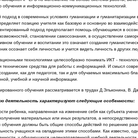
о обучения и информационно-коммуникационных технологий.
 подход в современных условиях гуманизации и гуманитаризации в
пределяет позицию учителя как базовую и основную во взаимодейс
иентированный подход предполагает помощь обучающимся в осозна
 возможностей, становлении самосознания, в осуществлении самор
ивном обучении и воспитании это означает создание гуманистичес
ник осознает себя личностью и учится видеть личность в других лю
ционными технологиями целесообразно понимать ИКТ - техноло
 технические средства для работы с информацией. И смысл сов
создании, как для педагогов, так и для обучаемых максимально бл
урной, учебной и научной информации.
рованного обучения рассматривается в трудах Д.Эльконина, В. Д
ую деятельность характеризуют следующие особенности:
сти ребенка, направленная на изменение себя как субъекта учени
получение материальных или иных результатов, а непосредственно
 обучения должны быть общие способы действий по решению разн
ьность учащихся на овладение этими способами. Как известно, од
анности у обучающихся целенаправленной учебной деятельности 