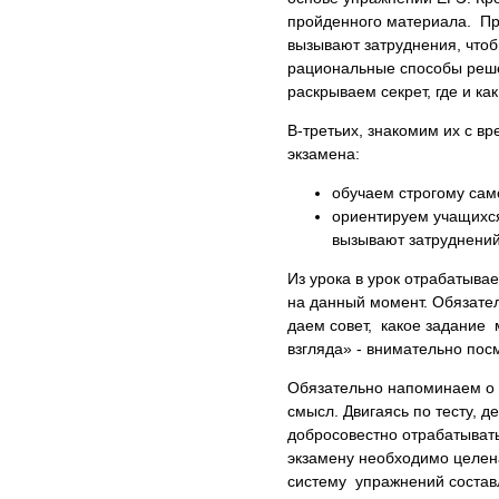
пройденного материала. Про
вызывают затруднения, что
рациональные способы реше
раскрываем секрет, где и ка
В-третьих, знакомим их с 
экзамена:
обучаем строгому сам
ориентируем учащихся
вызывают затруднений,
Из урока в урок отрабатыва
на данный момент. Обязате
даем совет, какое задание
взгляда» - внимательно посм
Обязательно напоминаем о т
смысл. Двигаясь по тесту, д
добросовестно отрабатывать
экзамену необходимо целен
систему упражнений состав