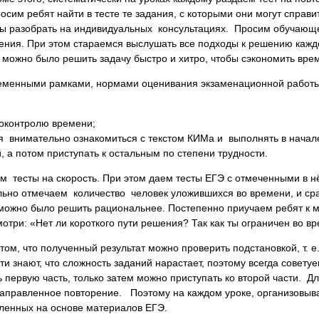
сим ребят найти в тесте те задания, с которыми они могут справи
бы разобрать на индивидуальных консультациях. Просим обучаю
ния. При этом стараемся выслушать все подходы к решению каждо
к можно было решить задачу быстро и хитро, чтобы сэкономить вре
временными рамками, нормами оценивания экзаменационной работ
оконтролю времени;
 внимательно ознакомиться с текстом КИМа и выполнять в начал
 а потом приступать к остальным по степени трудности.
ем тесты на скорость. При этом даем тесты ЕГЭ с отмеченными в 
льно отмечаем количество человек уложившихся во времени, и ср
 можно было решить рациональнее. Постепенно приучаем ребят к м
отри: «Нет ли короткого пути решения? Так как ты ограничен во в
ом, что полученный результат можно проверить подстановкой, т. е
ети знают, что сложность заданий нарастает, поэтому всегда совету
 первую часть, только затем можно приступать ко второй части. Д
аправленное повторение. Поэтому на каждом уроке, организовыв
ленных на основе материалов ЕГЭ.