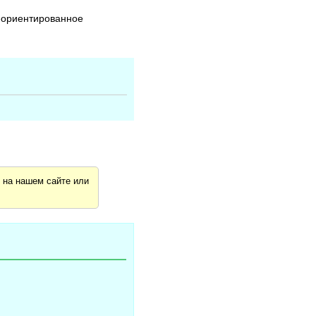
о-ориентированное
я
на нашем сайте или