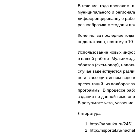
В течение года проводим п
муниципального и регионал
дифференцированную работу 
разнообразию методов и пр
Конечно, за последние годы
недостаточно, поэтому в 10
Использование новых инфор
в нашей работе. Мультимед
образов (схем-опор), напо
случае задействуются разли
но и в ассоциативном виде
презентаций из подборок за
программы. В процессе рабо
задания по данной теме опр
В результате чего, усвоение
Литература
http://banauka.ru/245
http://nsportal.ru/nac