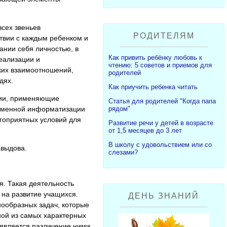
сех звеньев
РОДИТЕЛЯМ
твии с каждым ребенком и
нии себя личностью, в
Как привить ребёнку любовь к
еализации и
чтению: 5 советов и приемов для
ких взаимоотношений,
родителей
дях.
Как приучить ребенка читать
гии, применяющие
Статья для родителей "Когда папа
ременной информатизации
рядом"
агоприятных условий для
Развитие речи у детей в возрасте
от 1,5 месяцев до 3 лет
В школу с удовольствием или со
авыдова.
слезами?
я. Такая деятельность
 на развитие учащихся.
ДЕНЬ ЗНАНИЙ
ообразных задач, которые
ной из самых характерных
является различение ними