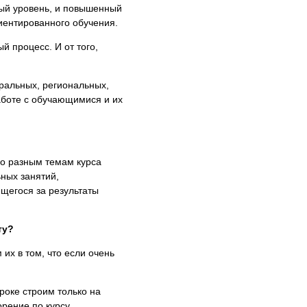
вый уровень, и повышенный
иентированного обучения.
й процесс. И от того,
ральных, региональных,
аботе с обучающимися и их
по разным темам курса
ных занятий,
щегося за результаты
ту?
их в том, что если очень
роке строим только на
орение по курсу