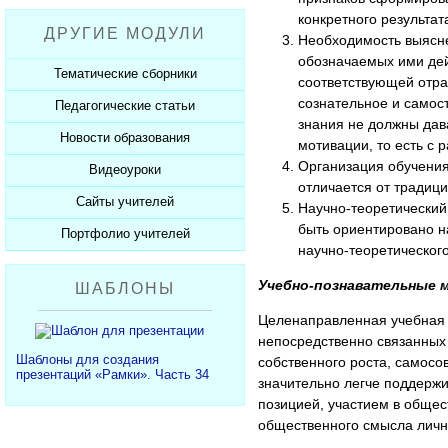
Рабочие программы
Пожарная безопасность
Презентации к Дню матери
Разработки учащихся
конкретного результат
ДРУГИЕ МОДУЛИ
СанПиНы
Презентации к Новому году
Необходимость выясне
Софт для учителя
обозначаемых ими дей
Должностные обязанности
Презентации к 23 февраля
Тематические сборники
соответствующей отрас
Планы, справки, протоколы
Презентации к 8 марта
сознательное и самос
Педагогические статьи
Сборники презентаций
знания не должны дава
Презентации к Дню Победы
Новости образования
Каталог статей
мотивации, то есть с 
350 лет Петру I
Организация обучения
Добавить статью
Видеоуроки
Новости образования
отличается от традици
Сайты учителей
Видеоуроки ЕГЭ и ОГЭ
Научно-теоретический
быть ориентировано н
Портфолио учителей
Каталог сайтов
научно-теоретическог
Добавить сайт
Каталог портфолио
Учебно-познавательные 
ШАБЛОНЫ
Добавить портфолио
Целенаправленная учебная д
непосредственно связанных
Шаблоны для создания
собственного роста, самосо
презентаций «Рамки». Часть 34
значительно легче поддерж
позицией, участием в общес
общественного смысла личн