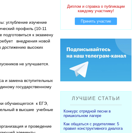
Диплом и справка о публикации
каждому участнику!
Принять участие
ы: углубление изучение
гический профиль (10-11
е подготовиться к экзамену
 требует внедрения новой
к достижению высоких
ускников не улучшается.
са и замена вступительных
 Единому государственному
ЛУЧШИЕ СТАТЬИ
вки обучающегося к ЕГЭ,
ительный в высшие учебные
Конкурс отрядной песни в
пришкольном лагере
Как общаться с родителями: 5
организация и проведение
правил конструктивного диалога
лючающей элементы