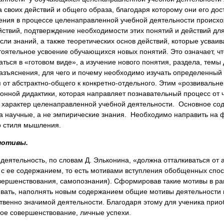
а своих действий и общего образа, благодаря которому они его дос
ния в процессе целенаправленной учебной деятельности происхо
ствий, подтверждение необходимости этих понятий и действий для
ли знаний, а также теоретических основ действий, которые усваив
тоятельное усвоение обучающихся новых понятий. Это означает, чт
ться в «готовом виде», а изучение нового понятия, раздела, темы
разъяснения, для чего и почему необходимо изучать определенный 
 от абстрактно-общего к конкретно-отдельного. Этим «розвивальн
онной дидактики, которая направляет познавательный процесс от 
 характер целенаправленной учебной деятельности. Основное со
а научные, а не эмпирические знания. Необходимо направить на
о стиля мышления.
мотивы.
еятельность, по словам Д. Эльконина, «должна отталкиваться от 
 с ее содержанием, то есть мотивами вступления обобщенных спос
вершенствования, самопознания). Сформировав такие мотивы в ра
ивать, наполнять новым содержанием общие мотивы деятельности ш
твенно значимой деятельности. Благодаря этому для ученика прио
ое совершенствование, личные успехи.