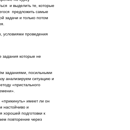
ться и выделить те, которые
щегося предложить самые
й задачи и только потом
мя.
ы, условиями проведения
е задания которые не
нём заданиями, посильными
азу анализируем ситуацию и
етоду «пристального
ремени».
. «прикинуть» имеет ли он
ем настойчиво и
ля хорошей подготовки к
аем повторение через