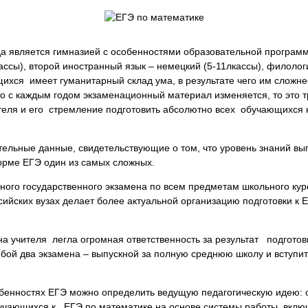
а является гимназией с особенностями образовательной программ
лассы), второй иностранный язык – немецкий (5-11лкассы), филоло
щихся имеет гуманитарный склад ума, в результате чего им сложне
то с каждым годом экзаменационный материал изменяется, то это
ителя и его стремление подготовить абсолютно всех обучающихся 
ельные данные, свидетельствующие о том, что уровень знаний вып
орме ЕГЭ один из самых сложных.
ого государственного экзамена по всем предметам школьного кур
сийских вузах делает более актуальной организацию подготовки к
на учителя легла огромная ответственность за результат подгото
обой два экзамена – выпускной за полную среднюю школу и вступ
бенностях ЕГЭ можно определить ведущую педагогическую идею: 
бучающихся к ЕГЭ по математике на основе системы работы, вк