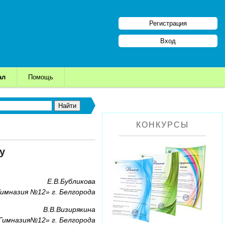
Регистрация
Вход
ал
Помощь
КОНКУРСЫ
у
Е.В.Бубликова
имназия №12» г. Белгорода
В.В.Визирякина
имназия№12» г. Белгорода