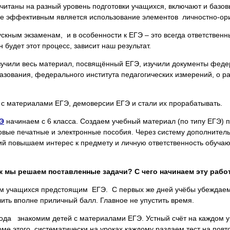
читаны на разный уровень подготовки учащихся, включают и базо
ее эффективным является использование элементов личностно-ор
кным экзаменам, и в особенности к ЕГЭ – это всегда ответственны
 будет этот процесс, зависит наш результат.
изучили весь материал, посвящённый ЕГЭ, изучили документы феде
зования, федерального института педагогических измерений, о р
 с материалами ЕГЭ, демоверсии ЕГЭ и стали их прорабатывать.
ГЭ
начинаем с 6 класса. Создаем учебный материал (по типу ЕГЭ) 
овые печатные и электронные пособия. Через систему дополнитель
ий повышаем интерес к предмету и личную ответственность обучаю
к мы решаем поставленные задачи? С чего начинаем эту рабо
ем учащихся предстоящим ЕГЭ. С первых же дней учёбы убеждаем 
чить вполне приличный балл. Главное не упустить время.
 года знакомим детей с материалами ЕГЭ. Устный счёт на каждом у
ме этого, систематически на уроках каждому раздаем тест на повт