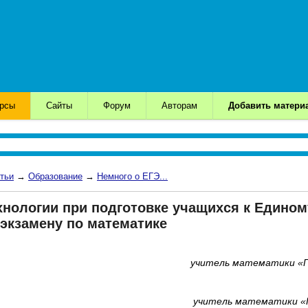
урсы
Сайты
Форум
Авторам
Добавить матери
тьи
→
Образование
→
Немного о ЕГЭ...
хнологии при подготовке учащихся к Едином
экзамену по математике
учитель математики «Г
учитель математики «Г