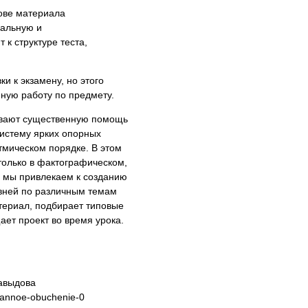
ове материала
уальную и
 к структуре теста,
и к экзамену, но этого
нную работу по предмету.
ывают существенную помощь
систему ярких опорных
мическом порядке. В этом
только в фактографическом,
в мы привлекаем к созданию
овней по различным темам
териал, подбирает типовые
ет проект во время урока.
Давыдова
ovannoe-obuchenie-0