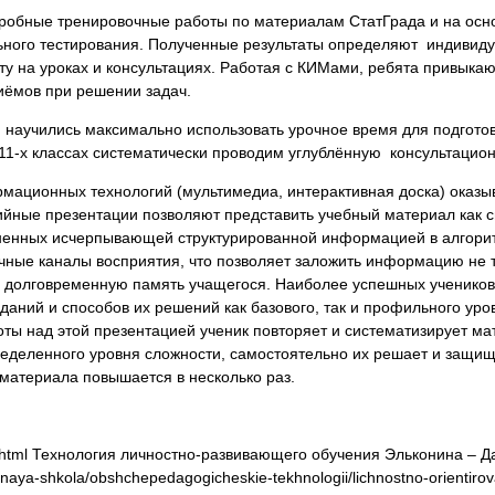
робные тренировочные работы по материалам СтатГрада и на осн
ьного тестирования. Полученные результаты определяют индивид
на уроках и консультациях. Работая с КИМами, ребята привыкают
иёмов при решении задач.
 научились максимально использовать урочное время для подготовк
-11-х классах систематически проводим углублённую консультацио
мационных технологий (мультимедиа, интерактивная доска) оказ
ийные презентации позволяют представить учебный материал как 
лненных исчерпывающей структурированной информацией в алгорит
чные каналы восприятия, что позволяет заложить информацию не 
 в долговременную память учащегося. Наиболее успешных ученико
даний и способов их решений как базового, так и профильного ур
ты над этой презентацией ученик повторяет и систематизирует ма
еделенного уровня сложности, самостоятельно их решает и защища
 материала повышается в несколько раз.
1.html Технология личностно-развивающего обучения Эльконина – 
halnaya-shkola/obshchepedagogicheskie-tekhnologii/lichnostno-orientir