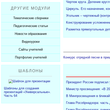
Рабочие программы
Пожарная безопасность
Презентации к Дню матери
Чертеж круга. Деление кругл
Разработки учащихся
ДРУГИЕ МОДУЛИ
СанПиНы
Циркуль. Его назначение, ко
Презентации к Новому году
Софт для учителя
Угольник – чертежный (конт
Должностные обязанности
Презентации к 23 февраля
Тематические сборники
Конструирование усложненны
Планы, справки, протоколы
Презентации к 8 марта
Педагогические статьи
Сборники презентаций
Разметка прямоугольных дет
Презентации к Дню Победы
Новости образования
Каталог статей
350 лет Петру I
Добавить статью
Видеоуроки
Новости образования
Сайты учителей
Видеоуроки ЕГЭ и ОГЭ
Портфолио учителей
Конкурс отрядной песни в при
Каталог сайтов
Добавить сайт
Каталог портфолио
ШАБЛОНЫ
Добавить портфолио
Президент России подписал 
Шаблоны для создания
Министр просвещения: «В 20
презентаций «Универсальные».
Часть 64
В Минпросвещения в ближайш
Глава Рособрнадзора: часть
Глава Рособрнадзора: оценк