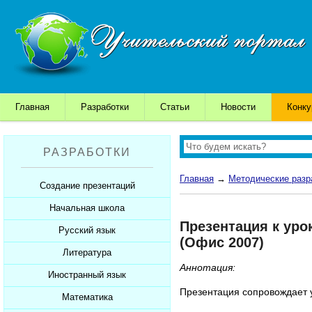
Главная
Разработки
Статьи
Новости
Конк
РАЗРАБОТКИ
Главная
→
Методические разр
Создание презентаций
Начальная школа
Шаблоны для презентаций
Презентация к уро
Советы начинающим
Русский язык
Уроки
(Офис 2007)
Советы дедушки
Презентации
Литература
Уроки
Аннотация:
К презентации...
Мультимедийные тесты
Презентации
Иностранный язык
Уроки
Презентация сопровождает у
Печатные тесты
Мультимедийные тесты
Презентации
Математика
Уроки