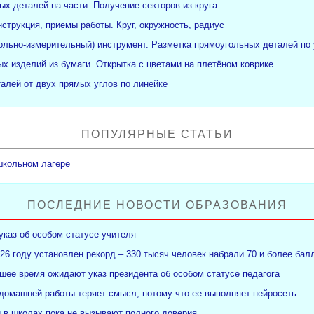
ых деталей на части. Получение секторов из круга
нструкция, приемы работы. Круг, окружность, радиус
рольно-измерительный) инструмент. Разметка прямоугольных деталей по 
х изделий из бумаги. Открытка с цветами на плетёном коврике.
алей от двух прямых углов по линейке
ПОПУЛЯРНЫЕ СТАТЬИ
школьном лагере
ПОСЛЕДНИЕ НОВОСТИ ОБРАЗОВАНИЯ
указ об особом статусе учителя
26 году установлен рекорд – 330 тысяч человек набрали 70 и более бал
ее время ожидают указ президента об особом статусе педагога
 домашней работы теряет смысл, потому что ее выполняет нейросеть
и в школах пока не вызывают полного доверия