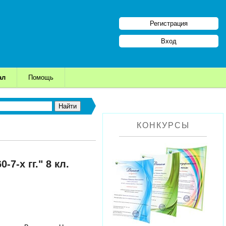
Регистрация
Вход
ал
Помощь
КОНКУРСЫ
-х гг." 8 кл.