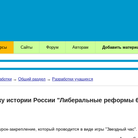
урсы
Сайты
Форум
Авторам
Добавить матери
аботки
→
Общий раздел
→
Разработки учащихся
ку истории России "Либеральные реформы 60-7
рок-закрепление, который проводится в виде игры "Звездный час".