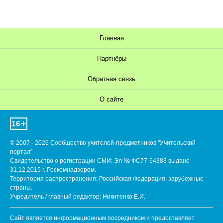
Главная
Партнёры
Обратная связь
О сайте
© 2007 - 2026 Сообщество учителей-предметников "Учительский
портал"
Свидетельство о регистрации СМИ: Эл № ФС77-64383 выдано
31.12.2015 г. Роскомнадзором.
Территория распространения: Российская Федерация, зарубежные
страны.
Учредитель / главный редактор: Никитенко Е.И.
Сайт является информационным посредником и предоставляет