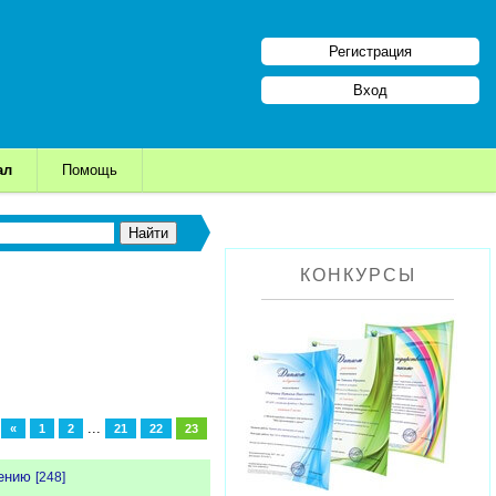
Регистрация
Вход
ал
Помощь
КОНКУРСЫ
...
«
1
2
21
22
23
чению
[248]