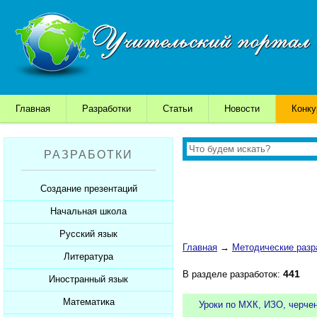
Главная
Разработки
Статьи
Новости
Конк
РАЗРАБОТКИ
Создание презентаций
Начальная школа
Шаблоны для презентаций
Советы начинающим
Русский язык
Уроки
Главная
→
Методические разр
Советы дедушки
Презентации
Литература
Уроки
441
В разделе разработок:
К презентации...
Мультимедийные тесты
Презентации
Иностранный язык
Уроки
Печатные тесты
Мультимедийные тесты
Презентации
Математика
Уроки
Уроки по МХК, ИЗО, черче