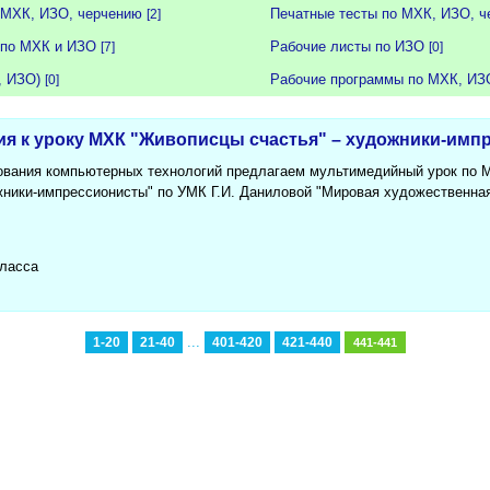
 МХК, ИЗО, черчению
Печатные тесты по МХК, ИЗО, 
[2]
 по МХК и ИЗО
Рабочие листы по ИЗО
[7]
[0]
, ИЗО)
Рабочие программы по МХК, ИЗ
[0]
ция к уроку МХК "Живописцы счастья" – художники-им
ования компьютерных технологий предлагаем мультимедийный урок по МХ
ники-импрессионисты" по УМК Г.И. Даниловой "Мировая художественная 
класса
...
1-20
21-40
401-420
421-440
441-441