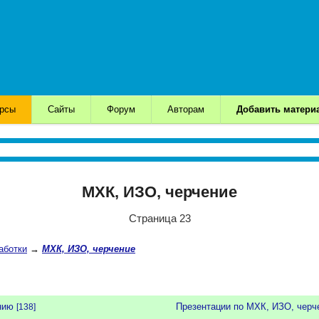
урсы
Сайты
Форум
Авторам
Добавить матери
МХК, ИЗО, черчение
Страница 23
аботки
→
МХК, ИЗО, черчение
нию
Презентации по МХК, ИЗО, чер
[138]