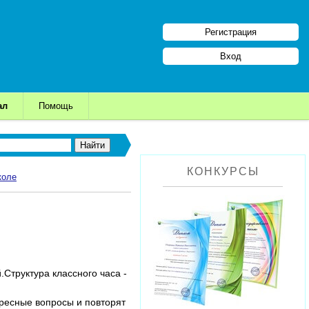
Регистрация
Вход
ал
Помощь
КОНКУРСЫ
коле
.Структура классного часа -
ресные вопросы и повторят