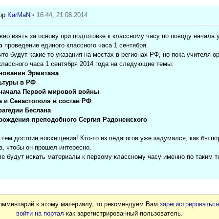
KarMaN
• 16:44, 21.08.2014
но взять за основу при подготовке к классному часу по поводу начала у
о
проведение единого классного часа 1 сентября.
что будут какие-то указания на местах в регионах РФ, но пока учителя 
 классного часа 1 сентября 2014 года на следующие темы:
снования Эрмитажа
льтуры в РФ
я начала Первой мировой войны
 и Севастополя в состав РФ
трагедии Беслана
 рождения преподобного Сергия Радонежского
 тем достоин восхищения! Кто-то из педагогов уже задумался, как бы п
а, чтобы он прошел интересно.
е будут искать материалы к первому классному часу именно по таким 
комментарий к этому материалу, то рекомендуем Вам
зарегистрироватьс
войти на портал
как зарегистрированный пользователь.