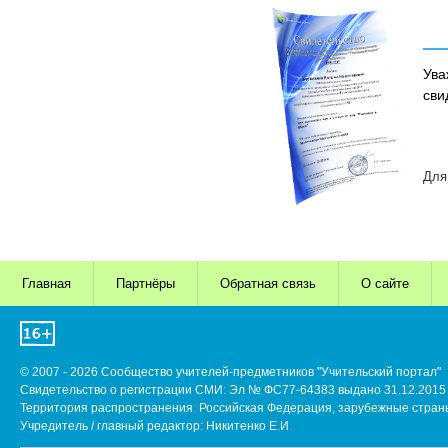
Ува
сви
Для
Главная
Партнёры
Обратная связь
О сайте
© 2007 - 2026 Сообщество учителей-предметников "Учительский портал"
Свидетельство о регистрации СМИ: Эл № ФС77-64383 выдано 31.12.2015 
Территория распространения: Российская Федерация, зарубежные стран
Учредитель / главный редактор: Никитенко Е.И.