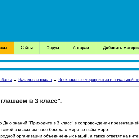
урсы
Сайты
Форум
Авторам
Добавить матери
аботки
→
Начальная школа
→
Внеклассные мероприятия в начальной ш
глашаем в 3 класс".
о Дню знаний "Приходите в 3 класс" в сопровождении презентацией
й темой в классном часе беседа о мире во всём мире.
родной организации объединённых наций, а также ответят на инте