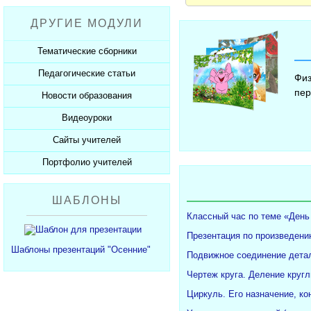
Рабочие программы
Пожарная безопасность
Презентации к Дню матери
Разработки учащихся
ДРУГИЕ МОДУЛИ
СанПиНы
Презентации к Новому году
Софт для учителя
Должностные обязанности
Презентации к 23 февраля
Тематические сборники
Планы, справки, протоколы
Презентации к 8 марта
Педагогические статьи
Сборники презентаций
Физ
Презентации к Дню Победы
пер
Новости образования
Каталог статей
350 лет Петру I
Добавить статью
Видеоуроки
Новости образования
Сайты учителей
Видеоуроки ЕГЭ и ОГЭ
Портфолио учителей
Каталог сайтов
Добавить сайт
Каталог портфолио
ШАБЛОНЫ
Добавить портфолио
Классный час по теме «День
Презентация по произведени
Шаблоны презентаций "Осенние"
Подвижное соединение детал
Чертеж круга. Деление кругл
Циркуль. Его назначение, ко