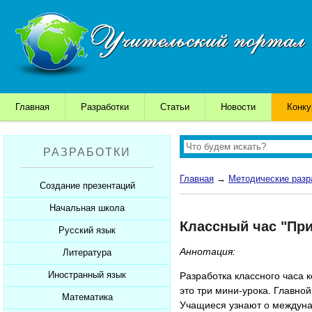
Главная
Разработки
Статьи
Новости
Конк
РАЗРАБОТКИ
Главная
→
Методические разр
Создание презентаций
Начальная школа
Шаблоны для презентаций
Классный час "При
Советы начинающим
Русский язык
Уроки
Советы дедушки
Аннотация:
Презентации
Литература
Уроки
К презентации...
Мультимедийные тесты
Презентации
Иностранный язык
Уроки
Разработка классного часа к
это три мини-урока. Главно
Печатные тесты
Мультимедийные тесты
Презентации
Математика
Уроки
Учащиеся узнают о междуна