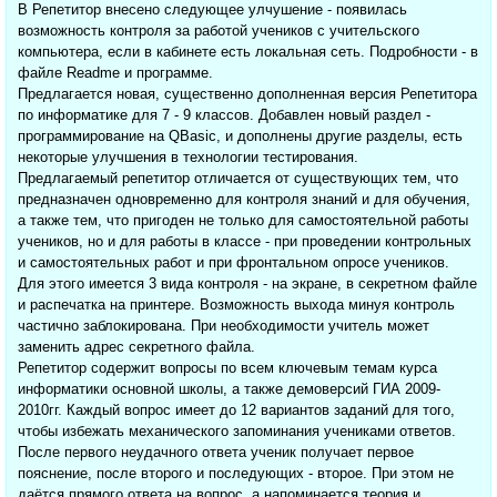
В Репетитор внесено следующее улчушение - появилась
возможность контроля за работой учеников с учительского
компьютера, если в кабинете есть локальная сеть. Подробности - в
файле Readme и программе.
Предлагается новая, существенно дополненная версия Репетитора
по информатике для 7 - 9 классов. Добавлен новый раздел -
программирование на QBasic, и дополнены другие разделы, есть
некоторые улучшения в технологии тестирования.
Предлагаемый репетитор отличается от существующих тем, что
предназначен одновременно для контроля знаний и для обучения,
а также тем, что пригоден не только для самостоятельной работы
учеников, но и для работы в классе - при проведении контрольных
и самостоятельных работ и при фронтальном опросе учеников.
Для этого имеется 3 вида контроля - на экране, в секретном файле
и распечатка на принтере. Возможность выхода минуя контроль
частично заблокирована. При необходимости учитель может
заменить адрес секретного файла.
Репетитор содержит вопросы по всем ключевым темам курса
информатики основной школы, а также демоверсий ГИА 2009-
2010гг. Каждый вопрос имеет до 12 вариантов заданий для того,
чтобы избежать механического запоминания учениками ответов.
После первого неудачного ответа ученик получает первое
пояснение, после второго и последующих - второе. При этом не
даётся прямого ответа на вопрос, а напоминается теория и