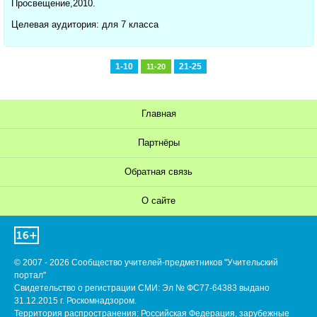
Просвещение,2010.
Целевая аудитория: для 7 класса
1-10
21-25
11-20
Главная
Партнёры
Обратная связь
О сайте
© 2007 - 2026 Сообщество учителей-предметников "Учительский
портал"
Свидетельство о регистрации СМИ: Эл № ФС77-64383 выдано
31.12.2015 г. Роскомнадзором.
Территория распространения: Российская Федерация, зарубежные