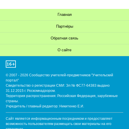
Главная
Партнёры
Обратная связь
О сайте
© 2007 - 2026 Сообщество учителей-предметников "Учительский
портал"
Свидетельство о регистрации СМИ: Эл № ФС77-64383 выдано
31.12.2015 г. Роскомнадзором.
Территория распространения: Российская Федерация, зарубежные
страны.
Учредитель / главный редактор: Никитенко Е.И.
Сайт является информационным посредником и предоставляет
возможность пользователям размещать свои материалы на его