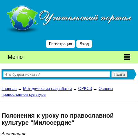
Регистрация
Вход
Меню
Главная
→
Методические разработки
→
ОРКСЭ
→
Основы
православной культуры
Пояснения к уроку по православной
культуре "Милосердие"
Аннотация: