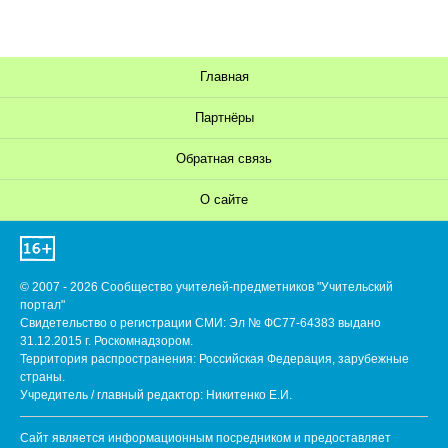
Главная
Партнёры
Обратная связь
О сайте
© 2007 - 2026 Сообщество учителей-предметников "Учительский
портал"
Свидетельство о регистрации СМИ: Эл № ФС77-64383 выдано
31.12.2015 г. Роскомнадзором.
Территория распространения: Российская Федерация, зарубежные
страны.
Учредитель / главный редактор: Никитенко Е.И.
Сайт является информационным посредником и предоставляет