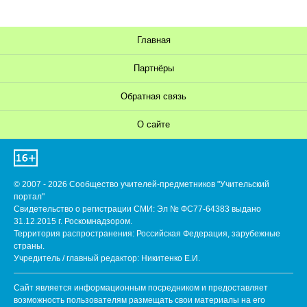
Главная
Партнёры
Обратная связь
О сайте
© 2007 - 2026 Сообщество учителей-предметников "Учительский
портал"
Свидетельство о регистрации СМИ: Эл № ФС77-64383 выдано
31.12.2015 г. Роскомнадзором.
Территория распространения: Российская Федерация, зарубежные
страны.
Учредитель / главный редактор: Никитенко Е.И.
Сайт является информационным посредником и предоставляет
возможность пользователям размещать свои материалы на его