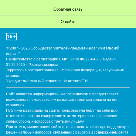
Обратная связь
О сайте
© 2007 - 2026 Сообщество учителей-предметников "Учительский
портал"
Свидетельство о регистрации СМИ: Эл № ФС77-64383 выдано
31.12.2015 г. Роскомнадзором.
Территория распространения: Российская Федерация, зарубежные
страны.
Учредитель / главный редактор: Никитенко Е.И.
Сайт является информационным посредником и предоставляет
возможность пользователям размещать свои материалы на его
страницах.
Публикуя материалы на сайте, пользователи берут на себя всю
ответственность за содержание этих материалов и разрешение
любых спорных вопросов с третьими лицами.
При этом администрация сайта готова оказать всяческую поддержку в
решении любых вопросов, связанных с работой и содержанием сайта.