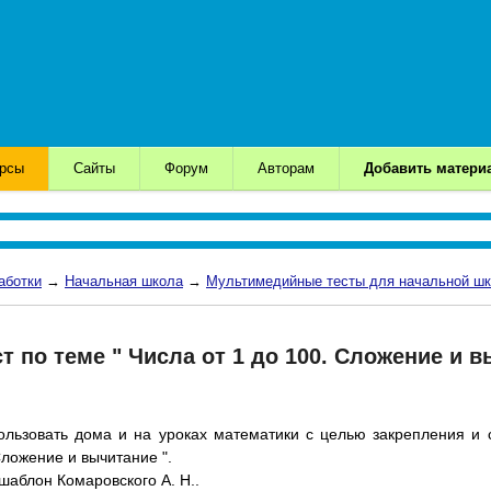
урсы
Сайты
Форум
Авторам
Добавить матери
аботки
→
Начальная школа
→
Мультимедийные тесты для начальной ш
т по теме " Числа от 1 до 100. Сложение и в
льзовать дома и на уроках математики с целью закрепления и 
Сложение и вычитание ".
шаблон Комаровского А. Н..