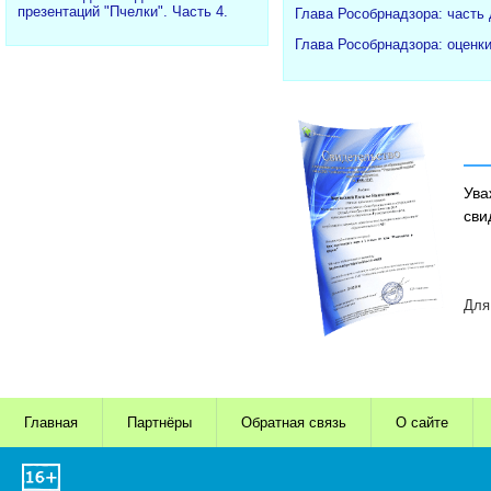
презентаций "Пчелки". Часть 4.
Глава Рособрнадзора: часть
Глава Рособрнадзора: оценк
Ува
сви
Для
Главная
Партнёры
Обратная связь
О сайте