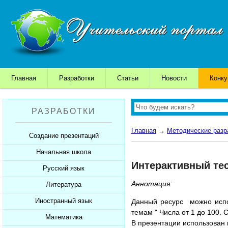
Главная
Разработки
Статьи
Новости
Конк
РАЗРАБОТКИ
Главная
→
Методические разр
Создание презентаций
Начальная школа
Шаблоны для презентаций
Интерактивный тес
Советы начинающим
Русский язык
Уроки
Советы дедушки
Аннотация:
Презентации
Литература
Уроки
К презентации...
Мультимедийные тесты
Презентации
Иностранный язык
Уроки
Данный ресурс можно испо
темам " Числа от 1 до 100. 
Печатные тесты
Мультимедийные тесты
Презентации
Математика
Уроки
В презентации использован 