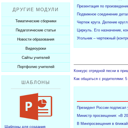
Рабочие программы
Пожарная безопасность
Презентации к Дню матери
Разработки учащихся
Презентация по произведени
ДРУГИЕ МОДУЛИ
СанПиНы
Презентации к Новому году
Софт для учителя
Подвижное соединение детал
Должностные обязанности
Презентации к 23 февраля
Тематические сборники
Чертеж круга. Деление кругл
Планы, справки, протоколы
Презентации к 8 марта
Педагогические статьи
Циркуль. Его назначение, ко
Сборники презентаций
Презентации к Дню Победы
Угольник – чертежный (конт
Новости образования
Каталог статей
350 лет Петру I
Добавить статью
Видеоуроки
Новости образования
Сайты учителей
Видеоуроки ЕГЭ и ОГЭ
Портфолио учителей
Каталог сайтов
Конкурс отрядной песни в при
Добавить сайт
Каталог портфолио
Как общаться с родителями: 5
ШАБЛОНЫ
Добавить портфолио
Президент России подписал 
Министр просвещения: «В 20
В Минпросвещения в ближайш
Шаблоны для создания