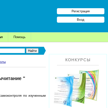
Регистрация
Вход
ал
Помощь
КОНКУРСЫ
колы
ычитание "
самоконтроля по изученным