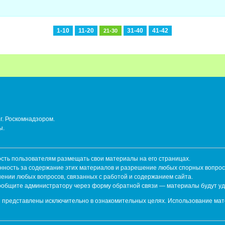
1-10
11-20
31-40
41-42
21-30
г. Роскомнадзором.
ы.
ть пользователям размещать свои материалы на его страницах.
енность за содержание этих материалов и разрешение любых спорных вопрос
шении любых вопросов, связанных с работой и содержанием сайта.
сообщите администратору через форму обратной связи — материалы будут у
 представлены исключительно в ознакомительных целях. Использование мат