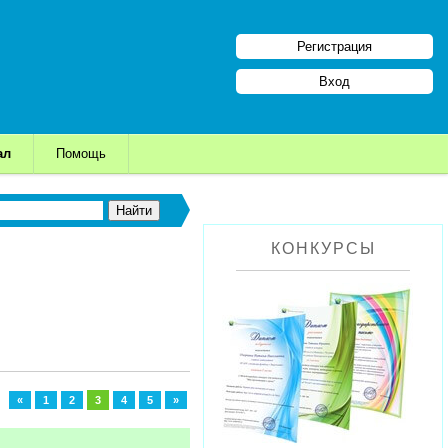
Регистрация
Вход
ал
Помощь
КОНКУРСЫ
«
1
2
3
4
5
»