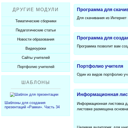
Рабочие программы
Пожарная безопасность
Презентации к Дню матери
Разработки учащихся
ДРУГИЕ МОДУЛИ
Программа для скачи
СанПиНы
Презентации к Новому году
Софт для учителя
Для скачивания из Интернет 
Должностные обязанности
Презентации к 23 февраля
Тематические сборники
Планы, справки, протоколы
Презентации к 8 марта
Педагогические статьи
Сборники презентаций
Презентации к Дню Победы
Программа для созда
Новости образования
Каталог статей
350 лет Петру I
Программа позволит вам соз
Добавить статью
Видеоуроки
Новости образования
Сайты учителей
Видеоуроки ЕГЭ и ОГЭ
Портфолио учителя
Портфолио учителей
Каталог сайтов
Один из видов портфолио уч
Добавить сайт
Каталог портфолио
ШАБЛОНЫ
Добавить портфолио
Информационная лист
Шаблоны для создания
Информационная листовка дл
презентаций «Рамки». Часть 34
листовке размещена основна
Целевая аудитория: для учи