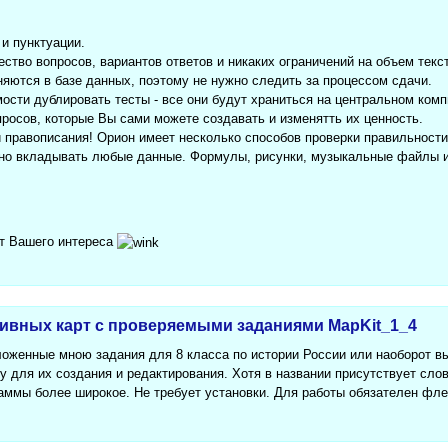
и пунктуации.
ство вопросов, вариантов ответов и никаких ограничений на объем текст
няются в базе данных, поэтому не нужно следить за процессом сдачи.
ости дублировать тесты - все они будут храниться на центральном ком
росов, которые Вы сами можете создавать и изменятть их ценность.
 правописания! Орион имеет несколько способов проверки правильности
но вкладывать любые данные. Формулы, рисунки, музыкальные файлы и 
т Вашего интереса
тивных карт с проверяемыми заданиями MapKit_1_4
оженные мною задания для 8 класса по истории России или наоборот вы
для их создания и редактирования. Хотя в названии присутствует слов
аммы более широкое. Не требует установки. Для работы обязателен фле