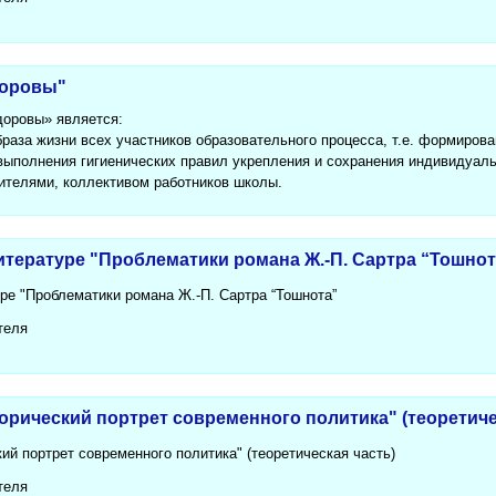
доровы"
оровы» является:
раза жизни всех участников образовательного процесса, т.е. формирова
выполнения гигиенических правил укрепления и сохранения индивидуаль
ителями, коллективом работников школы.
итературе "Проблематики романа Ж.-П. Сартра “Тошнот
ре "Проблематики романа Ж.-П. Сартра “Тошнота”
теля
орический портрет современного политика" (теоретиче
ий портрет современного политика" (теоретическая часть)
теля