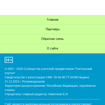
Главная
Партнёры
Обратная связь
О сайте
© 2007 - 2026 Сообщество учителей-предметников "Учительский
портал"
Свидетельство о регистрации СМИ: Эл № ФС77-64383 выдано
31.12.2015 г. Роскомнадзором.
Территория распространения: Российская Федерация, зарубежные
страны.
Учредитель / главный редактор: Никитенко Е.И.
Сайт является информационным посредником и предоставляет