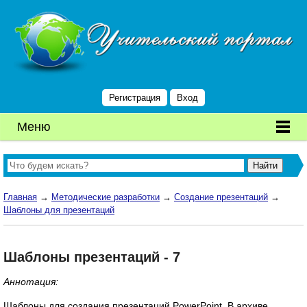
Регистрация
Вход
Меню
Главная
→
Методические разработки
→
Создание презентаций
→
Шаблоны для презентаций
Шаблоны презентаций - 7
Аннотация:
Шаблоны для создания презентаций PowerPoint. В архиве