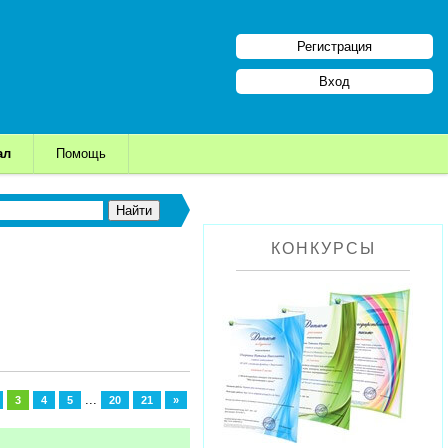
Регистрация
Вход
ал
Помощь
КОНКУРСЫ
...
3
4
5
20
21
»