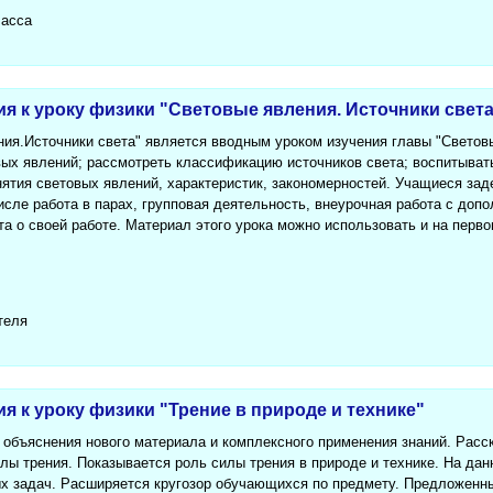
ласса
ия к уроку физики "Световые явления. Источники свет
ния.Источники света" является вводным уроком изучения главы "Световы
овых явлений; рассмотреть классификацию источников света; воспитыват
ятия световых явлений, характеристик, закономерностей. Учащиеся зад
исле работа в парах, групповая деятельность, внеурочная работа с доп
та о своей работе. Материал этого урока можно использовать и на перв
теля
ия к уроку физики "Трение в природе и технике"
к объяснения нового материала и комплексного применения знаний. Расс
лы трения. Показывается роль силы трения в природе и технике. На да
х задач. Расширяется кругозор обучающихся по предмету. Предложенн