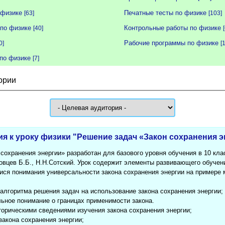
 физике
Печатные тесты по физике
[63]
[103]
по физике
Контрольные работы по физике
[40]
Рабочие программы по физике
0]
[
по физике
[7]
ории
ия к уроку физики "Решение задач «Закон сохранения 
сохранения энергии» разработан для базового уровня обучения в 10 кла
овцев Б.Б., Н.Н.Сотский. Урок содержит элементы развивающего обучен
ися понимания универсальности закона сохранения энергии на примере 
 алгоритма решения задач на использование закона сохранения энергии;
льное понимание о границах применимости закона.
торическими сведениями изучения закона сохранения энергии;
закона сохранения энергии;