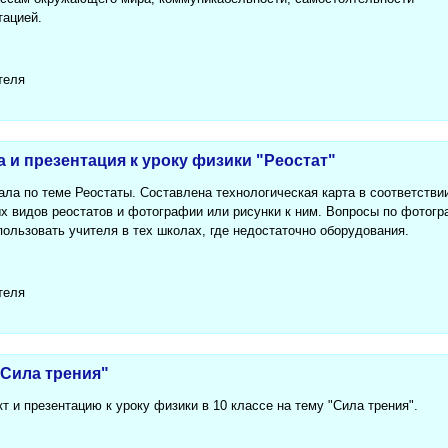
тацией.
теля
а и презентация к уроку физики "Реостат"
ала по теме Реостаты. Составлена технологическая карта в соответстви
х видов реостатов и фотографии или рисунки к ним. Вопросы по фотог
ользовать учителя в тех школах, где недостаточно оборудования.
теля
"Сила трения"
т и презентацию к уроку физики в 10 классе на тему "Сила трения".