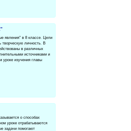
а"
е явления" в 8 классе. Цели
ь творческую личность. В
ействованы в различных
олнительными источниками и
ом уроке изучения главы
казывается о способах
нном уроке отрабатываются
ые задачи помогают