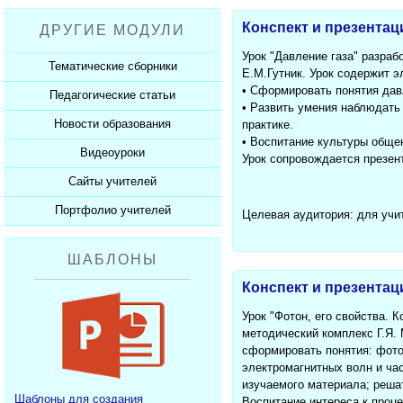
Рабочие программы
Пожарная безопасность
Презентации к Дню матери
Разработки учащихся
Конспект и презентац
ДРУГИЕ МОДУЛИ
СанПиНы
Презентации к Новому году
Софт для учителя
Урок "Давление газа" разраб
Должностные обязанности
Презентации к 23 февраля
Тематические сборники
Е.М.Гутник. Урок содержит 
Планы, справки, протоколы
Презентации к 8 марта
• Сформировать понятия давл
Педагогические статьи
Сборники презентаций
• Развить умения наблюдать
Презентации к Дню Победы
Новости образования
Каталог статей
практике.
350 лет Петру I
• Воспитание культуры обще
Добавить статью
Видеоуроки
Новости образования
Урок сопровождается презен
Сайты учителей
Видеоуроки ЕГЭ и ОГЭ
Портфолио учителей
Каталог сайтов
Целевая аудитория: для учи
Добавить сайт
Каталог портфолио
ШАБЛОНЫ
Добавить портфолио
Конспект и презентац
Урок "Фотон, его свойства. 
методический комплекс Г.Я.
сформировать понятия: фото
электромагнитных волн и ча
изучаемого материала; решат
Шаблоны для создания
Воспитание интереса к проц