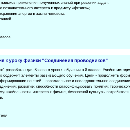
навыков применения полученных знаний при решении задач.
 познавательного интереса к предмету «физика»;
охранения энергии в жизни человека.
тацией.
класса
ия к уроку физики "Соединения проводников"
в" разработан для базового уровня обучения в 8 классе. Учебно методи
ок содержит элементы развивающего обучения. Цели - продолжить форми
 формирование понятий – параллельное и последовательное соединение
динения; развитие: способности классифицировать понятия; творческог
муникабельности, интереса к физике, безопасной культуры потребителя 
й.
теля