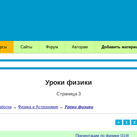
урсы
Сайты
Форум
Авторам
Добавить матери
Уроки физики
Страница 3
аботки
→
Физика и Астрономия
→
Уроки физики
«
1
2
Презентации по физике
[319]