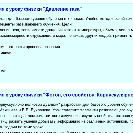
ия к уроку физики "Давление газа"
отан для базового уровня обучения в 7 классе. Учебно методический ко
элементы развивающего обучения. Цели:
ение газа, зависимости давления газа от температуры, объема, числа 
 закономерности окружающего мира, понимать других людей, применять
ния, важности процесса познания.
тацией.
теля
ия к уроку физики "Фотон, его свойства. Корпускуляр
Корпускулярно волновой дуализм" разработан для базового уровня обучен
 Мякишева и Б.Б. Буховцева. Урок содержит элементы развивающего обуч
ны – частицы электромагнитного излучения, изучить свойства фотонов 
стиц; развить умения добывать информацию из различных источников, пр
ь задачи по теме урока.
ессам окружающего мира, коммуникабельности, самостоятельности