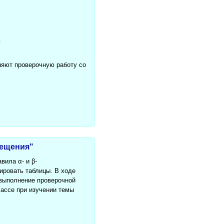
.
няют проверочную работу со
мещения"
вила α- и β-
ировать таблицы. В ходе
 выполнение проверочной
лассе при изучении темы