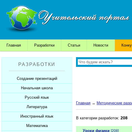
Главная
Разработки
Статьи
Новости
Конк
РАЗРАБОТКИ
Создание презентаций
Начальная школа
Шаблоны для презентаций
Советы начинающим
Русский язык
Уроки
Главная
→
Методические разр
Советы дедушки
Презентации
Литература
Уроки
К презентации...
Мультимедийные тесты
Презентации
Иностранный язык
Уроки
208
В категории разработок:
Печатные тесты
Мультимедийные тесты
Презентации
Математика
Уроки
Уроки физики
[208]