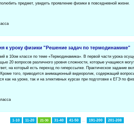
полюбить предмет, увидеть проявление физики в повседневной жизни.
ласса
ия к уроку физики "Решение задач по термодинамике"
ний в 10ом классе по теме «Термодинамика». В первой части урока осущ
ощью 20 вопросов различного уровня сложности, которые учащиеся могу
вет, на который есть переход по гиперссылке. Практическое задание вк
 Кроме того, приводится анимационный видеоролик, содержащий вопросы
я как на уроке, так и на элективных курсах при подготовке к ЕГЭ по физ
класса
...
1-10
11-20
31-40
41-50
191-200
201-208
21-30