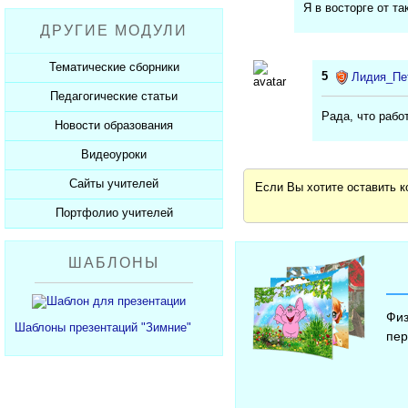
Рабочие программы
Пожарная безопасность
Презентации к Дню матери
Я в восторге от та
Разработки учащихся
ДРУГИЕ МОДУЛИ
СанПиНы
Презентации к Новому году
Софт для учителя
Должностные обязанности
Презентации к 23 февраля
Тематические сборники
5
Лидия_Пе
Планы, справки, протоколы
Презентации к 8 марта
Педагогические статьи
Сборники презентаций
Рада, что рабо
Презентации к Дню Победы
Новости образования
Каталог статей
350 лет Петру I
Добавить статью
Видеоуроки
Новости образования
Сайты учителей
Видеоуроки ЕГЭ и ОГЭ
Если Вы хотите оставить 
Портфолио учителей
Каталог сайтов
Добавить сайт
Каталог портфолио
ШАБЛОНЫ
Добавить портфолио
Физ
Шаблоны презентаций "Зимние"
пер