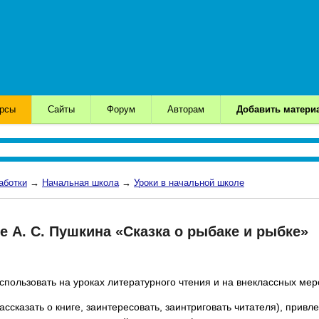
урсы
Сайты
Форум
Авторам
Добавить матери
аботки
→
Начальная школа
→
Уроки в начальной школе
ке А. С. Пушкина «Сказка о рыбаке и рыбке»
пользовать на уроках литературного чтения и на внеклассных ме
ассказать о книге, заинтересовать, заинтриговать читателя), прив