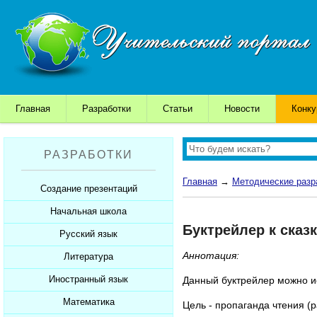
Главная
Разработки
Статьи
Новости
Конк
РАЗРАБОТКИ
Главная
→
Методические разр
Создание презентаций
Начальная школа
Шаблоны для презентаций
Буктрейлер к сказ
Советы начинающим
Русский язык
Уроки
Советы дедушки
Аннотация:
Презентации
Литература
Уроки
К презентации...
Мультимедийные тесты
Презентации
Иностранный язык
Уроки
Данный буктрейлер можно ис
Печатные тесты
Мультимедийные тесты
Презентации
Математика
Уроки
Цель - пропаганда чтения (р