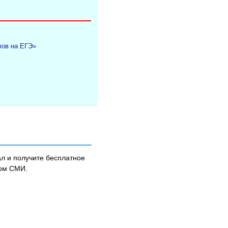
лов на ЕГЭ»
л и получите бесплатное
ном СМИ.