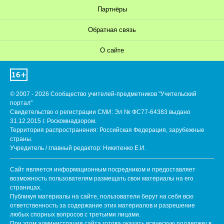
Партнёры
Обратная связь
О сайте
© 2007 - 2026 Сообщество учителей-предметников "Учительский
портал"
Свидетельство о регистрации СМИ: Эл № ФС77-64383 выдано
31.12.2015 г. Роскомнадзором.
Территория распространения: Российская Федерация, зарубежные
страны.
Учредитель / главный редактор: Никитенко Е.И.
Сайт является информационным посредником и предоставляет
возможность пользователям размещать свои материалы на его
страницах.
Публикуя материалы на сайте, пользователи берут на себя всю
ответственность за содержание этих материалов и разрешение
любых спорных вопросов с третьими лицами.
При этом администрация сайта готова оказать всяческую поддержку в