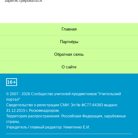
зарегистрироваться.
Главная
Партнёры
Обратная связь
О сайте
© 2007 - 2026 Сообщество учителей-предметников "Учительский
портал"
Свидетельство о регистрации СМИ: Эл № ФС77-64383 выдано
31.12.2015 г. Роскомнадзором.
Территория распространения: Российская Федерация, зарубежные
страны.
Учредитель / главный редактор: Никитенко Е.И.