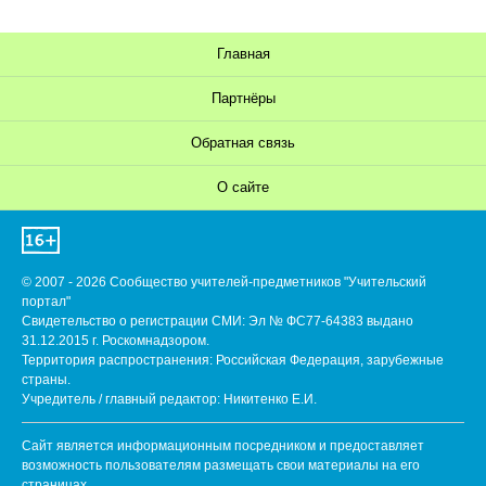
Главная
Партнёры
Обратная связь
О сайте
© 2007 - 2026 Сообщество учителей-предметников "Учительский
портал"
Свидетельство о регистрации СМИ: Эл № ФС77-64383 выдано
31.12.2015 г. Роскомнадзором.
Территория распространения: Российская Федерация, зарубежные
страны.
Учредитель / главный редактор: Никитенко Е.И.
Сайт является информационным посредником и предоставляет
возможность пользователям размещать свои материалы на его
страницах.