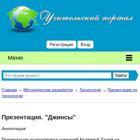
Регистрация
Вход
Меню
Главная
→
Методические разработки
→
Технология
→
Презентации по
технологии
Презентация. "Джинсы"
Аннотация:
Презентация подготовлена ученицей Киляевой Таней на