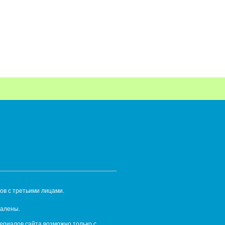
ов с третьими лицами.
далены.
ериалов сайта возможно только с