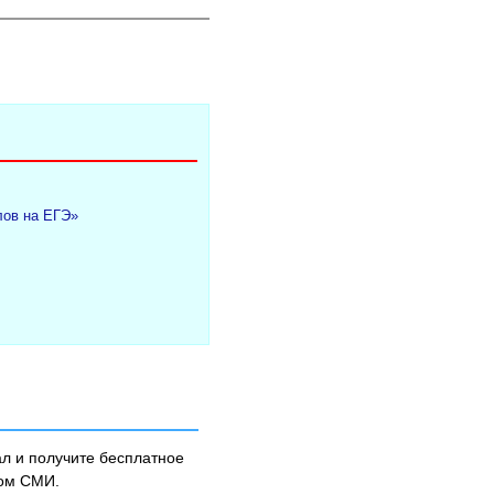
лов на ЕГЭ»
л и получите бесплатное
ном СМИ.