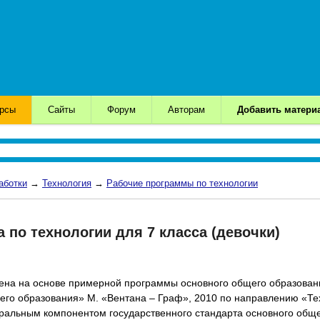
урсы
Сайты
Форум
Авторам
Добавить матери
аботки
→
Технология
→
Рабочие программы по технологии
 по технологии для 7 класса (девочки)
ена на основе примерной программы основного общего образован
щего образования» М. «Вентана – Граф», 2010 по направлению «Т
еральным компонентом государственного стандарта основного общ