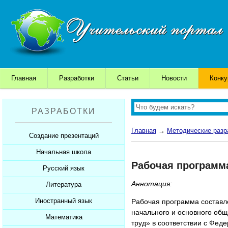
Главная
Разработки
Статьи
Новости
Конк
РАЗРАБОТКИ
Главная
→
Методические разр
Создание презентаций
Начальная школа
Шаблоны для презентаций
Рабочая программа
Советы начинающим
Русский язык
Уроки
Советы дедушки
Аннотация:
Презентации
Литература
Уроки
К презентации...
Мультимедийные тесты
Презентации
Иностранный язык
Уроки
Рабочая программа составл
начального и основного об
Печатные тесты
Мультимедийные тесты
Презентации
Математика
Уроки
труд» в соответствии с Фед