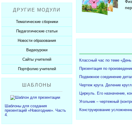
Рабочие программы
Физ
Пожарная безопасность
Презентации к Дню матери
Разработки учащихся
пер
ДРУГИЕ МОДУЛИ
СанПиНы
Презентации к Новому году
Софт для учителя
Должностные обязанности
Презентации к 23 февраля
Тематические сборники
Планы, справки, протоколы
Презентации к 8 марта
Педагогические статьи
Сборники презентаций
Презентации к Дню Победы
Новости образования
Каталог статей
350 лет Петру I
Добавить статью
Видеоуроки
Новости образования
Сайты учителей
Видеоуроки ЕГЭ и ОГЭ
Классный час по теме «День
Презентация по произведени
Портфолио учителей
Каталог сайтов
Подвижное соединение детал
Добавить сайт
Каталог портфолио
ШАБЛОНЫ
Чертеж круга. Деление кругл
Добавить портфолио
Циркуль. Его назначение, ко
Угольник – чертежный (конт
Шаблоны для создания
Конструирование усложненны
презентаций «Новогодние». Часть
4.