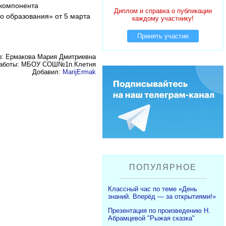
 компонента
Диплом и справка о публикации
о образования» от 5 марта
каждому участнику!
Принять участие
р: Ермакова Мария Дмитриевна
работы: МБОУ СОШ№1п.Клетня
Добавил:
MarijErmak
ПОПУЛЯРНОЕ
Классный час по теме «День
знаний. Вперёд — за открытиями!»
Презентация по произведению Н.
Абрамцевой "Рыжая сказка"