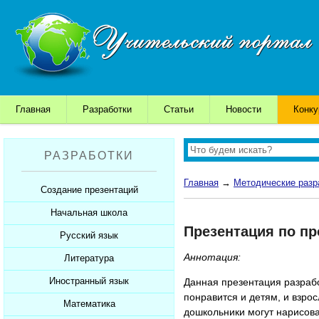
Главная
Разработки
Статьи
Новости
Конк
РАЗРАБОТКИ
Главная
→
Методические разр
Создание презентаций
Начальная школа
Шаблоны для презентаций
Презентация по пр
Советы начинающим
Русский язык
Уроки
Советы дедушки
Аннотация:
Презентации
Литература
Уроки
К презентации...
Мультимедийные тесты
Презентации
Иностранный язык
Уроки
Данная презентация разрабо
понравится и детям, и взро
Печатные тесты
Мультимедийные тесты
Презентации
Математика
Уроки
дошкольники могут нарисова