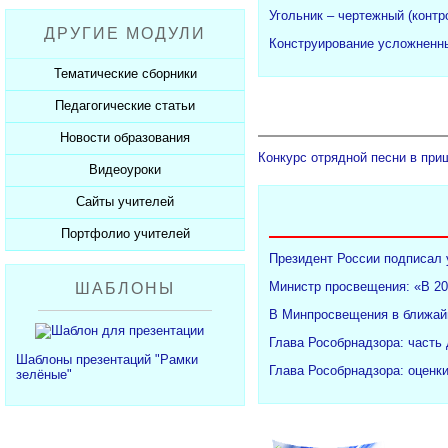
Рабочие программы
Пожарная безопасность
Презентации к Дню матери
Разработки учащихся
Угольник – чертежный (конт
ДРУГИЕ МОДУЛИ
СанПиНы
Презентации к Новому году
Софт для учителя
Конструирование усложненны
Должностные обязанности
Презентации к 23 февраля
Тематические сборники
Планы, справки, протоколы
Презентации к 8 марта
Педагогические статьи
Сборники презентаций
Презентации к Дню Победы
Новости образования
Каталог статей
350 лет Петру I
Конкурс отрядной песни в при
Добавить статью
Видеоуроки
Новости образования
Сайты учителей
Видеоуроки ЕГЭ и ОГЭ
Портфолио учителей
Каталог сайтов
Президент России подписал 
Добавить сайт
Каталог портфолио
Министр просвещения: «В 20
ШАБЛОНЫ
Добавить портфолио
В Минпросвещения в ближайш
Глава Рособрнадзора: часть
Шаблоны презентаций "Рамки
Глава Рособрнадзора: оценк
зелёные"