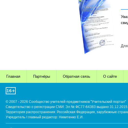
Ува
сви
Для
Главная
Партнёры
Обратная связь
О сайте
© 2007 - 2026 Сообщество учителей-предметников "Учительский портал"
Свидетельство о регистрации СМИ: Эл № ФС77-64383 выдано 31.12.2015 
Территория распространения: Российская Федерация, зарубежные стран
Учредитель / главный редактор: Никитенко Е.И.