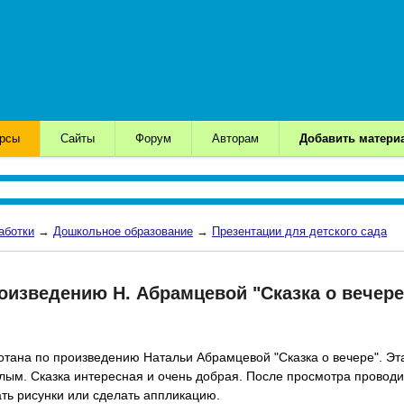
урсы
Сайты
Форум
Авторам
Добавить матери
аботки
→
Дошкольное образование
→
Презентации для детского сада
оизведению Н. Абрамцевой "Сказка о вечере
тана по произведению Натальи Абрамцевой "Сказка о вечере". Эта
слым. Сказка интересная и очень добрая. После просмотра проводи
ть рисунки или сделать аппликацию.