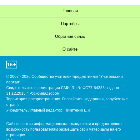
Главная
Партнёры
Обратная связь
О сайте
© 2007 - 2026 Сообщество учителей-предметников "Учительский
портал"
Свидетельство о регистрации СМИ: Эл № ФС77-64383 выдано
31.12.2015 г. Роскомнадзором.
Территория распространения: Российская Федерация, зарубежные
страны.
Учредитель / главный редактор: Никитенко Е.И.
Сайт является информационным посредником и предоставляет
возможность пользователям размещать свои материалы на его
страницах.