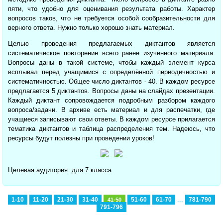
пяти, что удобно для оценивания результата работы. Характер
вопросов таков, что не требуется особой сообразительности для
верного ответа. Нужно только хорошо знать материал.
Целью проведения предлагаемых диктантов является
систематическое повторение всего ранее изученного материала.
Вопросы даны в такой системе, чтобы каждый элемент курса
всплывал перед учащимися с определённой периодичностью и
систематичностью. Общее число диктантов - 40. В каждом ресурсе
предлагается 5 диктантов. Вопросы даны на слайдах презентации.
Каждый диктант сопровождается подробным разбором каждого
вопроса/задачи. В архиве есть материал и для распечатки, где
учащиеся записывают свои ответы. В каждом ресурсе прилагается
тематика диктантов и таблица распределения тем. Надеюсь, что
ресурсы будут полезны при проведении уроков!
Целевая аудитория: для 7 класса
...
1-10
11-20
21-30
31-40
51-60
61-70
781-790
41-50
791-796