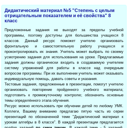
Дидактический материал №5 "Степень с целым
отрицательным показателем и её свойства" 8
класс
Предложенные задания не выходят за пределы учебной
программы, поэтому доступны для большинства учащихся 8
классов. Данный ресурс поможет учителю организовать
фронтальную и самостоятельную работу учащихся и
проконтролировать их знания. Учитель может выбрать по своему
усмотрению задания для использования на уроке. Предлагаемые
задания должны органически входить в создаваемую учителем
систему упражнений для работы в классе над очередным
вопросом программы. При их выполнении учитель может оказывать
индивидуальную помощь, давать советы и указания.
Тестовые задания, предложенные в презентации, помогут учителю
организовать повторение пройденного учебного материала;
подготовить к промежуточному контролю; обозначить основные
темы определённого этапа обучения.
Ресурс можно использовать при обучении детей по любому УМК.
Коллеги, Вашему вниманию предлагаю пятую часть из серии
презентаций по обозначенной теме "Дидактический материал к
урокам алгебры в 8 классе". В каждой презентации предлагается
подбор заданий
по семи темам
. В каждой теме - 5 заданий.