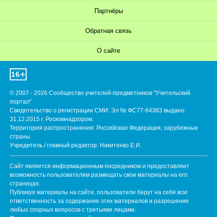
Партнёры
Обратная связь
О сайте
© 2007 - 2026 Сообщество учителей-предметников "Учительский
портал"
Свидетельство о регистрации СМИ: Эл № ФС77-64383 выдано
31.12.2015 г. Роскомнадзором.
Территория распространения: Российская Федерация, зарубежные
страны.
Учредитель / главный редактор: Никитенко Е.И.
Сайт является информационным посредником и предоставляет
возможность пользователям размещать свои материалы на его
страницах.
Публикуя материалы на сайте, пользователи берут на себя всю
ответственность за содержание этих материалов и разрешение
любых спорных вопросов с третьими лицами.