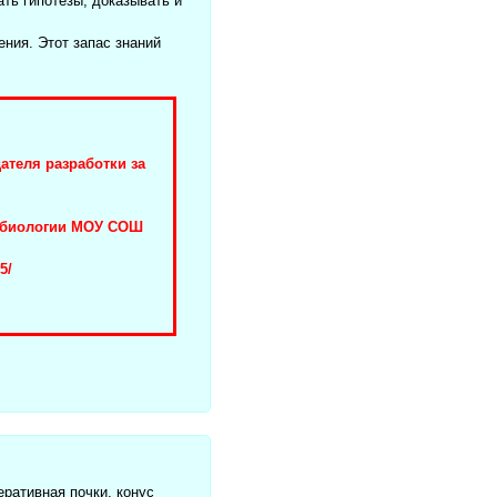
ть гипотезы, доказывать и
ния. Этот запас знаний
ателя разработки за
я биологии МОУ СОШ
5/
еративная почки, конус