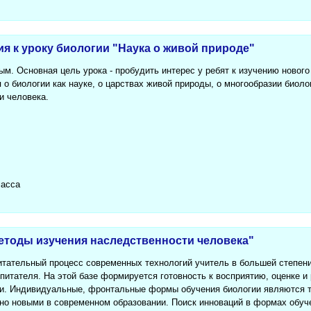
ия к уроку биологии "Наука о живой природе"
м. Основная цель урока - пробудить интерес у ребят к изучению нового
 биологии как науке, о царствах живой природы, о многообразии биоло
и человека.
ласса
етоды изучения наследственности человека"
итательный процесс современных технологий учитель в большей степен
спитателя. На этой базе формируется готовность к восприятию, оценке и
ии. Индивидуальные, фронтальные формы обучения биологии являются 
но новыми в современном образовании. Поиск инноваций в формах обуч