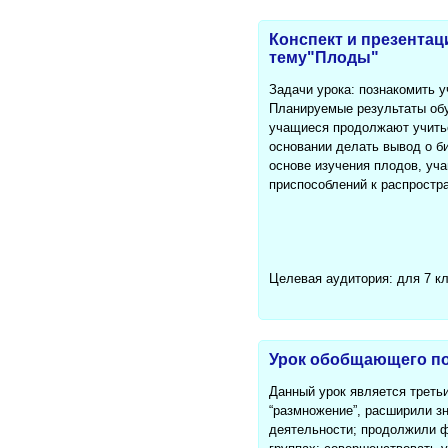
Конспект и презентац
тему"Плоды"
Задачи урока: познакомить 
Планируемые результаты обу
учащиеся продолжают учитьс
основании делать вывод о б
основе изучения плодов, уч
приспособлений к распростр
Целевая аудитория: для 7 к
Урок обобщающего пов
Данный урок является треть
“размножение”, расширили зн
деятельности; продолжили 