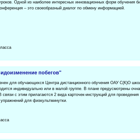
роков. Одной из наиболее интересных инновационных форм обучения би
конференция – это своеобразный диалог по обмену информацией.
класса
Видоизменение побегов"
ачен для обучающихся Центра дистанционного обучения ОАУ С(К)О школы
водится индивидуально или в малой группе. В плане предусмотрены очна
 связи с этим прилагаются 2 вида карточек-инструкций для проведения 
а упражнений для физкультминутки.
ласса