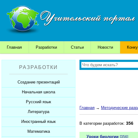
Главная
Разработки
Статьи
Новости
Конк
РАЗРАБОТКИ
Создание презентаций
Начальная школа
Шаблоны для презентаций
Советы начинающим
Русский язык
Уроки
Главная
→
Методические разр
Советы дедушки
Презентации
Литература
Уроки
К презентации...
Мультимедийные тесты
Презентации
Иностранный язык
Уроки
356
В категории разработок:
Печатные тесты
Мультимедийные тесты
Презентации
Математика
Уроки
Уроки биологии
[356]