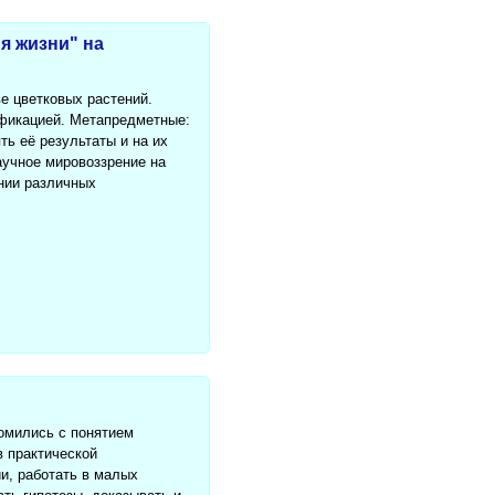
я жизни" на
е цветковых растений.
ификацией. Метапредметные:
ь её результаты и на их
аучное мировоззрение на
ении различных
омились с понятием
в практической
и, работать в малых