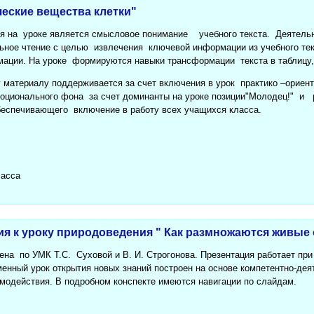
ческие вещества клетки"
 на уроке является смысловое понимание учебного текста. Деятель
ьное чтение с целью извлечения ключевой информации из учебного те
ации. На уроке формируются навыки трансформации текста в таблицу,
 материалу поддерживается за счет включения в урок практико –ориен
оционального фона за счет доминанты на уроке позиции"Молодец!" и 
беспечивающего включение в работу всех учащихся класса.
ласса
ия к уроку природоведения " Как размножаются живые
ена по УМК Т.С. Суховой и В. И. Строгонова. Презентация работает при
енный урок открытия новых знаний построен на основе компетентно-дея
имодействия. В подробном конспекте имеются навигации по слайдам.