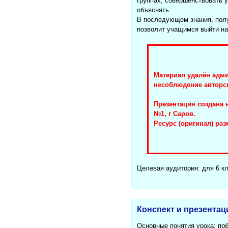
группах; совершенствовать 
объяснять.
В последующем знания, полу
позволит учащимся выйти на
Материал удалён адми
несоблюдение авторс
Презентация создана
№1, г Саров.
Ресурс (оригинал) ра
Целевая аудитория: для 6 к
Конспект и презентац
Основные понятия урока: поб