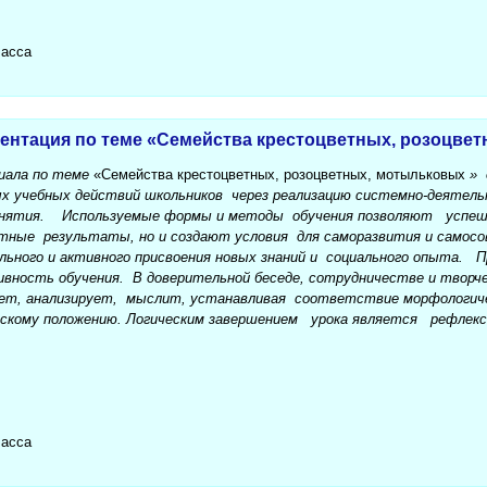
ласса
зентация по теме «Семейства крестоцветных, розоцве
риала по теме
«Семейства крестоцветных, розоцветных, мотыльковых
» 
х учебных действий школьников через реализацию системно-деятель
 занятия. Используемые формы и методы обучения позволяют успеш
ные результаты, но и создают условия для саморазвития и самос
льного и активного присвоения новых знаний и социального опыта. 
ивность обучения. В доверительной беседе, сотрудничестве и творч
, анализирует, мыслит, устанавливая соответствие морфологиче
скому положению. Логическим завершением урока является рефлекси
ласса