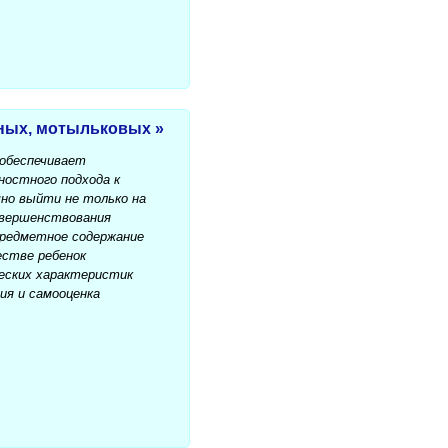
тных, мотыльковых »
обеспечивает
ностного подхода к
но выйти не только на
овершенствования
Предметное содержание
естве ребенок
ских характеристик
я и самооценка