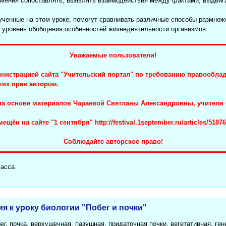
умения сопоставлять, выявлять взаимодействия между фактами; выдвига
ченные на этом уроке, помогут сравнивать различные способы размноже
 уровень обобщения особенностей жизнедеятельности организмов.
Уважаемые пользователи!
нистрацией сайта "Учительский портал" по требованию правооблад
ких прав автором.
 на основе материалов Чараевой Светланы Александровны, учител
змещён на сайте "1 сентября"
http://festival.1september.ru/articles/51876
Соблюдайте авторское право!
ласса
ия к уроку биологии "Побег и почки"
ег, почка, верхушечная, пазушная, придаточная почки, вегетативная, ген