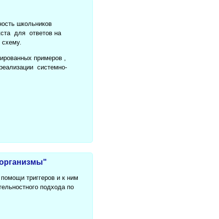
ность школьников
кста для ответов на
 схему.
тированных примеров ,
реализации системно-
 организмы"
 помощи триггеров и к ним
тельностного подхода по