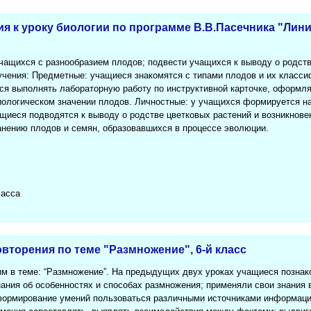
ия к уроку биологии по программе В.В.Пасечника "Лини
учащихся с разнообразием плодов; подвести учащихся к выводу о родств
чения: Предметные: учащиеся знакомятся с типами плодов и их класс
я выполнять лабораторную работу по инструктивной карточке, оформлят
иологическом значении плодов. Личностные: у учащихся формируется н
ащиеся подводятся к выводу о родстве цветковых растений и возникнов
анению плодов и семян, образовавшихся в процессе эволюции.
ласса
торения по теме "Размножение", 6-й класс
им в теме: “Размножение”. На предыдущих двух уроках учащиеся познак
ания об особенностях и способах размножения; применяли свои знания 
формирование умений пользоваться различными источниками информаци