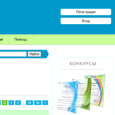
Регистрация
Вход
ал
Помощь
КОНКУРСЫ
...
3
4
5
35
36
»