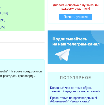
Диплом и справка о публикации
]
каждому участнику!
и
[137]
Принять участие
[96]
[15]
ивой?" На уроке продолжится
т разгадать кроссворд и
ПОПУЛЯРНОЕ
Классный час по теме «День
знаний. Вперёд — за открытиями!»
Презентация по произведению Н.
Абрамцевой "Рыжая сказка"