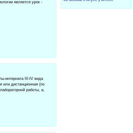
ологии является урок -
-интерната III-IV вида
я или дистанционная (по
лабораторной работы, а,