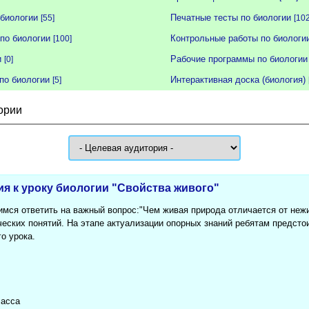
биологии
Печатные тесты по биологии
[55]
[102
по биологии
Контрольные работы по биологи
[100]
и
Рабочие программы по биологии
[0]
по биологии
Интерактивная доска (биология)
[5]
ории
ия к уроку биологии "Свойства живого"
мся ответить на важный вопрос:"Чем живая природа отличается от неж
еских понятий. На этапе актуализации опорных знаний ребятам предстои
о урока.
ласса