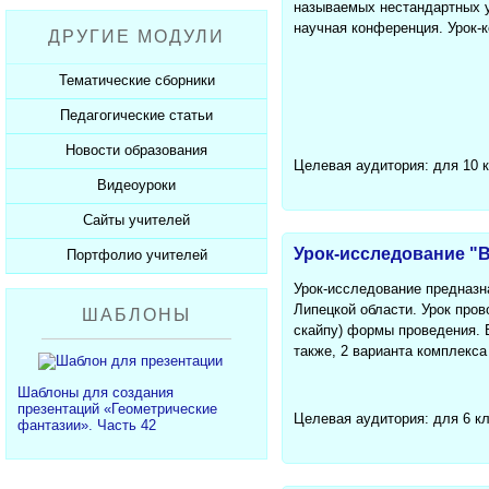
Рабочие программы
Пожарная безопасность
называемых нестандартных у
Презентации к Дню матери
Разработки учащихся
научная конференция. Урок-
ДРУГИЕ МОДУЛИ
СанПиНы
Презентации к Новому году
Софт для учителя
Должностные обязанности
Презентации к 23 февраля
Тематические сборники
Планы, справки, протоколы
Презентации к 8 марта
Педагогические статьи
Сборники презентаций
Презентации к Дню Победы
Новости образования
Каталог статей
Целевая аудитория: для 10 
350 лет Петру I
Добавить статью
Видеоуроки
Новости образования
Сайты учителей
Видеоуроки ЕГЭ и ОГЭ
Урок-исследование "
Портфолио учителей
Каталог сайтов
Добавить сайт
Урок-исследование предназн
Каталог портфолио
Липецкой области. Урок про
ШАБЛОНЫ
Добавить портфолио
скайпу) формы проведения. В
также, 2 варианта комплекс
Шаблоны для создания
презентаций «Геометрические
Целевая аудитория: для 6 к
фантазии». Часть 42