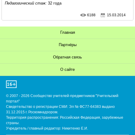
Педагогический стаж:
32 года
6188
15.03.2014
Главная
Партнёры
Обратная связь
О сайте
© 2007 - 2026 Сообщество учителей-предметников "Учительский
портал"
Свидетельство о регистрации СМИ: Эл № ФС77-64383 выдано
31.12.2015 г. Роскомнадзором.
Территория распространения: Российская Федерация, зарубежные
страны.
Учредитель / главный редактор: Никитенко Е.И.