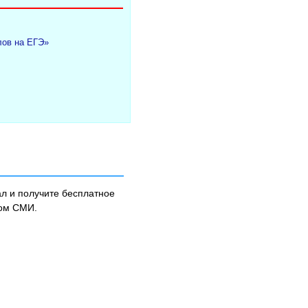
лов на ЕГЭ»
л и получите бесплатное
ном СМИ.