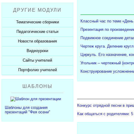
Рабочие программы
Пожарная безопасность
Презентации к Дню матери
Разработки учащихся
ДРУГИЕ МОДУЛИ
СанПиНы
Презентации к Новому году
Софт для учителя
Должностные обязанности
Презентации к 23 февраля
Классный час по теме «День
Тематические сборники
Планы, справки, протоколы
Презентации к 8 марта
Презентация по произведени
Педагогические статьи
Сборники презентаций
Подвижное соединение детал
Презентации к Дню Победы
Новости образования
Каталог статей
Чертеж круга. Деление кругл
350 лет Петру I
Добавить статью
Видеоуроки
Новости образования
Циркуль. Его назначение, ко
Сайты учителей
Видеоуроки ЕГЭ и ОГЭ
Угольник – чертежный (конт
Портфолио учителей
Каталог сайтов
Конструирование усложненны
Добавить сайт
Каталог портфолио
ШАБЛОНЫ
Добавить портфолио
Конкурс отрядной песни в при
Шаблоны для создания
презентаций "Фея осени"
Как общаться с родителями: 5