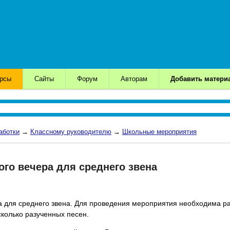
урсы
Сайты
Форум
Авторам
Добавить матери
аботки
→
Классному руководителю
→
Школьные мероприятия
го вечера для среднего звена
а для среднего звена. Для проведения мероприятия необходима р
есколько разученных песен.