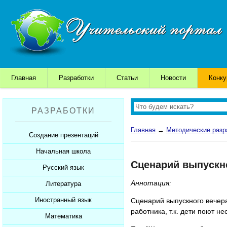
Главная
Разработки
Статьи
Новости
Конк
РАЗРАБОТКИ
Главная
→
Методические разр
Создание презентаций
Начальная школа
Шаблоны для презентаций
Сценарий выпускно
Советы начинающим
Русский язык
Уроки
Советы дедушки
Аннотация:
Презентации
Литература
Уроки
К презентации...
Мультимедийные тесты
Презентации
Иностранный язык
Уроки
Сценарий выпускного вечер
работника, т.к. дети поют н
Печатные тесты
Мультимедийные тесты
Презентации
Математика
Уроки