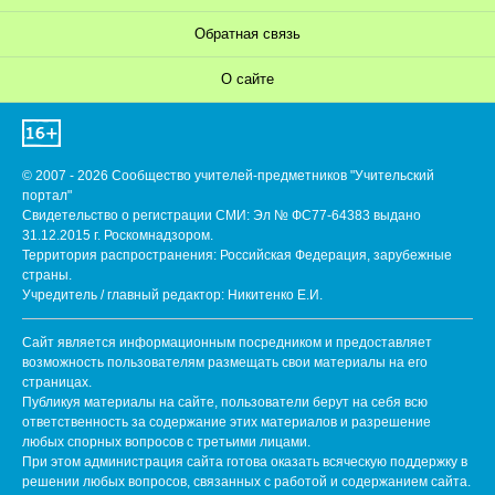
Обратная связь
О сайте
© 2007 - 2026 Сообщество учителей-предметников "Учительский
портал"
Свидетельство о регистрации СМИ: Эл № ФС77-64383 выдано
31.12.2015 г. Роскомнадзором.
Территория распространения: Российская Федерация, зарубежные
страны.
Учредитель / главный редактор: Никитенко Е.И.
Сайт является информационным посредником и предоставляет
возможность пользователям размещать свои материалы на его
страницах.
Публикуя материалы на сайте, пользователи берут на себя всю
ответственность за содержание этих материалов и разрешение
любых спорных вопросов с третьими лицами.
При этом администрация сайта готова оказать всяческую поддержку в
решении любых вопросов, связанных с работой и содержанием сайта.