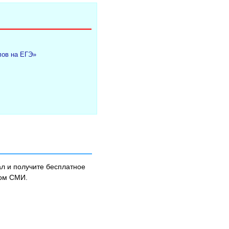
лов на ЕГЭ»
л и получите бесплатное
ном СМИ.