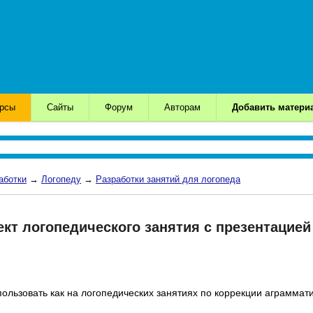
урсы
Сайты
Форум
Авторам
Добавить матери
аботки
→
Логопеду
→
Разработки занятий для логопеда
ект логопедического занятия с презентацией
льзовать как на логопедических занятиях по коррекции аграммати