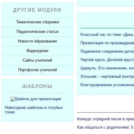
Рабочие программы
Пожарная безопасность
Презентации к Дню матери
Разработки учащихся
ДРУГИЕ МОДУЛИ
СанПиНы
Презентации к Новому году
Софт для учителя
Должностные обязанности
Презентации к 23 февраля
Тематические сборники
Планы, справки, протоколы
Презентации к 8 марта
Педагогические статьи
Сборники презентаций
Классный час по теме «День
Презентации к Дню Победы
Новости образования
Каталог статей
Презентация по произведени
350 лет Петру I
Добавить статью
Видеоуроки
Новости образования
Подвижное соединение детал
Чертеж круга. Деление кругл
Сайты учителей
Видеоуроки ЕГЭ и ОГЭ
Циркуль. Его назначение, ко
Портфолио учителей
Каталог сайтов
Угольник – чертежный (конт
Добавить сайт
Каталог портфолио
Конструирование усложненны
ШАБЛОНЫ
Добавить портфолио
Новогодние шаблоны в голубых
тонах
Конкурс отрядной песни в при
Как общаться с родителями: 5