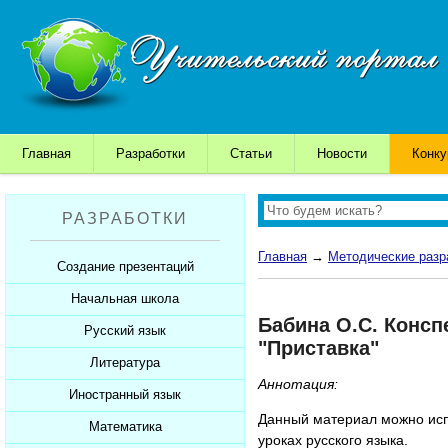
Главная
Разработки
Статьи
Новости
Конк
РАЗРАБОТКИ
Главная
→
Методические разр
Создание презентаций
Начальная школа
Шаблоны для презентаций
Бабина О.С. Консп
Советы начинающим
Русский язык
Уроки
"Приставка"
Советы дедушки
Презентации
Литература
Уроки
Аннотация:
К презентации...
Мультимедийные тесты
Презентации
Иностранный язык
Уроки
Данный материал можно испо
Печатные тесты
Мультимедийные тесты
Презентации
Математика
Уроки
уроках русского языка.