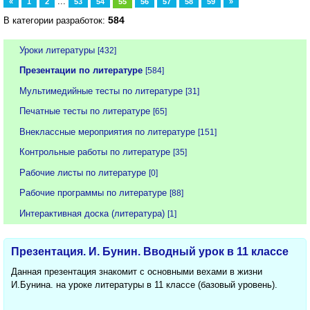
...
«
1
2
53
54
55
56
57
58
59
»
584
В категории разработок:
Уроки литературы
[432]
Презентации по литературе
[584]
Мультимедийные тесты по литературе
[31]
Печатные тесты по литературе
[65]
Внеклассные мероприятия по литературе
[151]
Контрольные работы по литературе
[35]
Рабочие листы по литературе
[0]
Рабочие программы по литературе
[88]
Интерактивная доска (литература)
[1]
Презентация. И. Бунин. Вводный урок в 11 классе
Данная презентация знакомит с основными вехами в жизни
И.Бунина. на уроке литературы в 11 классе (базовый уровень).