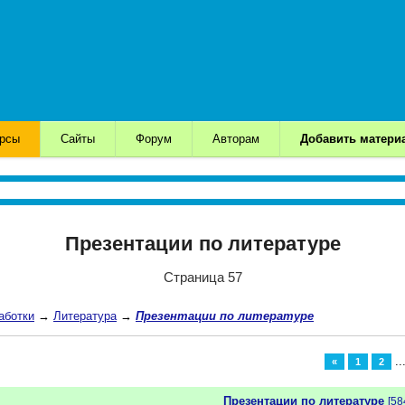
урсы
Сайты
Форум
Авторам
Добавить матери
Презентации по литературе
Страница 57
аботки
→
Литература
→
Презентации по литературе
..
«
1
2
Презентации по литературе
[58