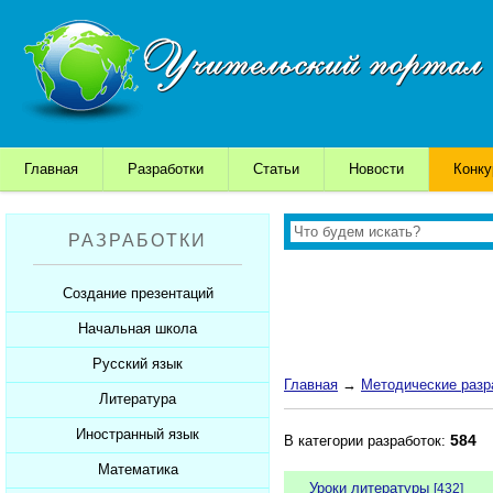
Главная
Разработки
Статьи
Новости
Конк
РАЗРАБОТКИ
Создание презентаций
Начальная школа
Шаблоны для презентаций
Советы начинающим
Русский язык
Уроки
Главная
→
Методические разр
Советы дедушки
Презентации
Литература
Уроки
К презентации...
Мультимедийные тесты
Презентации
Иностранный язык
Уроки
584
В категории разработок:
Печатные тесты
Мультимедийные тесты
Презентации
Математика
Уроки
Уроки литературы
[432]