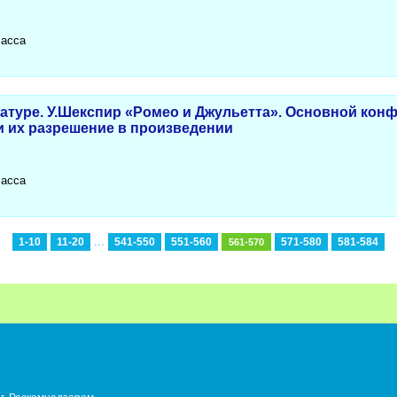
ласса
атуре. У.Шекспир «Ромео и Джульетта». Основной конф
 их разрешение в произведении
ласса
...
1-10
11-20
541-550
551-560
571-580
581-584
561-570