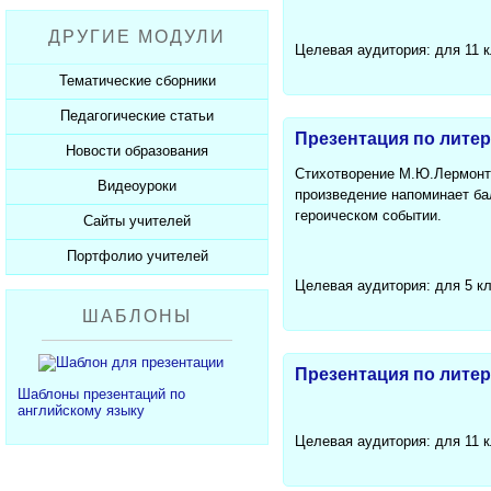
Рабочие программы
Пожарная безопасность
Презентации к Дню матери
Разработки учащихся
ДРУГИЕ МОДУЛИ
СанПиНы
Презентации к Новому году
Софт для учителя
Целевая аудитория: для 11 
Должностные обязанности
Презентации к 23 февраля
Тематические сборники
Планы, справки, протоколы
Презентации к 8 марта
Педагогические статьи
Сборники презентаций
Презентация по лите
Презентации к Дню Победы
Новости образования
Каталог статей
350 лет Петру I
Стихотворение М.Ю.Лермонто
Добавить статью
Видеоуроки
Новости образования
произведение напоминает ба
героическом событии.
Сайты учителей
Видеоуроки ЕГЭ и ОГЭ
Портфолио учителей
Каталог сайтов
Целевая аудитория: для 5 к
Добавить сайт
Каталог портфолио
ШАБЛОНЫ
Добавить портфолио
Презентация по литер
Шаблоны презентаций по
английскому языку
Целевая аудитория: для 11 