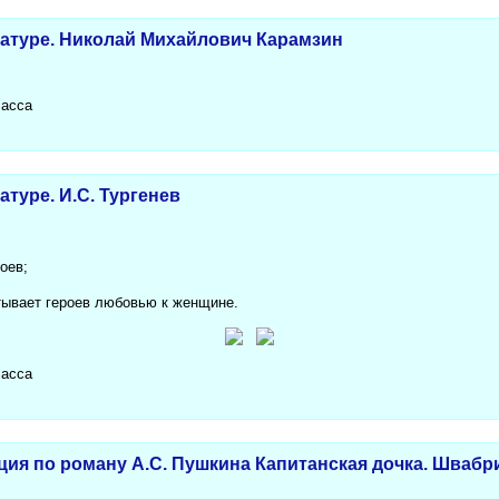
ратуре. Николай Михайлович Карамзин
ласса
атуре. И.С. Тургенев
оев;
ытывает героев любовью к женщине.
ласса
ция по роману А.С. Пушкина Капитанская дочка. Швабри