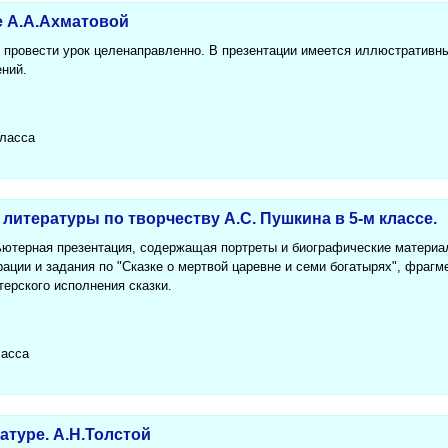
е А.А.Ахматовой
 провести урок целенаправленно. В презентации имеется иллюстративн
ений.
класса
 литературы по творчеству А.С. Пушкина в 5-м классе.
ьютерная презентация, содержащая портреты и биографические материал
ации и задания по "Сказке о мертвой царевне и семи богатырях", фраг
терского исполнения сказки.
ласса
атуре. А.Н.Толстой