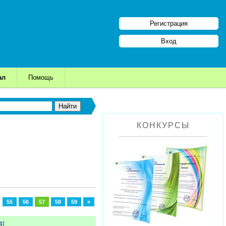
Регистрация
Вход
ал
Помощь
КОНКУРСЫ
.
55
56
57
58
59
»
4]