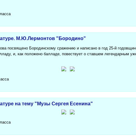
класса
ратуре. М.Ю.Лермонтов "Бородино"
ва посвящено Бородинскому сражению и написано в год 25-й годовщин
лладу, и, как положено балладе, повествует о ставшем легендарным уж
ласса
атуре на тему "Музы Сергея Есенина"
класса