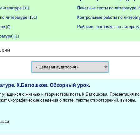
литературе
Печатные тесты по литературе
[31]
[
по литературе
Контрольные работы по литерат
[151]
уре
Рабочие программы по литерату
[0]
ратура)
[1]
ории
атуре. К.Батюшков. Обзорный урок.
т учащихся с жизнью и творчеством поэта К.Батюшкова. Презентация п
жит биографические сведения о поэте, тексты стихотворений, выводы.
ласса