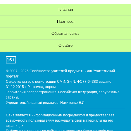
Главная
Партнёры
Обратная связь
О сайте
© 2007 - 2026 Сообщество учителей-предметников "Учительский
портал"
Свидетельство о регистрации СМИ: Эл № ФС77-64383 выдано
31.12.2015 г. Роскомнадзором.
Территория распространения: Российская Федерация, зарубежные
страны.
Учредитель / главный редактор: Никитенко Е.И.
Сайт является информационным посредником и предоставляет
возможность пользователям размещать свои материалы на его
страницах.